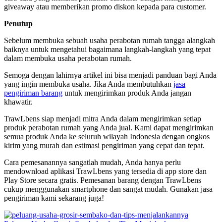
giveaway atau memberikan promo diskon kepada para customer.
Penutup
Sebelum membuka sebuah usaha perabotan rumah tangga alangkah
baiknya untuk mengetahui bagaimana langkah-langkah yang tepat
dalam membuka usaha perabotan rumah.
Semoga dengan lahirnya artikel ini bisa menjadi panduan bagi Anda
yang ingin membuka usaha. Jika Anda membutuhkan
jasa
pengiriman barang
untuk mengirimkan produk Anda jangan
khawatir.
TrawLbens siap menjadi mitra Anda dalam mengirimkan setiap
produk perabotan rumah yang Anda jual. Kami dapat mengirimkan
semua produk Anda ke seluruh wilayah Indonesia dengan ongkos
kirim yang murah dan estimasi pengiriman yang cepat dan tepat.
Cara pemesanannya sangatlah mudah, Anda hanya perlu
mendownload aplikasi TrawLbens yang tersedia di app store dan
Play Store secara gratis. Pemesanan barang dengan TrawLbens
cukup menggunakan smartphone dan sangat mudah. Gunakan jasa
pengiriman kami sekarang juga!