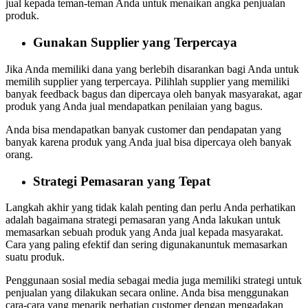
jual kepada teman-teman Anda untuk menaikan angka penjualan
produk.
Gunakan Supplier yang Terpercaya
Jika Anda memiliki dana yang berlebih disarankan bagi Anda untuk
memilih supplier yang terpercaya. Pilihlah supplier yang memiliki
banyak feedback bagus dan dipercaya oleh banyak masyarakat, agar
produk yang Anda jual mendapatkan penilaian yang bagus.
Anda bisa mendapatkan banyak customer dan pendapatan yang
banyak karena produk yang Anda jual bisa dipercaya oleh banyak
orang.
Strategi Pemasaran yang Tepat
Langkah akhir yang tidak kalah penting dan perlu Anda perhatikan
adalah bagaimana strategi pemasaran yang Anda lakukan untuk
memasarkan sebuah produk yang Anda jual kepada masyarakat.
Cara yang paling efektif dan sering digunakanuntuk memasarkan
suatu produk.
Penggunaan sosial media sebagai media juga memiliki strategi untuk
penjualan yang dilakukan secara online. Anda bisa menggunakan
cara-cara yang menarik perhatian customer dengan mengadakan