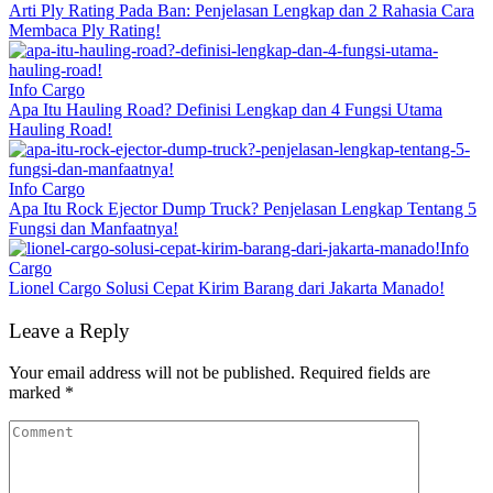
Arti Ply Rating Pada Ban: Penjelasan Lengkap dan 2 Rahasia Cara
Membaca Ply Rating!
Info Cargo
Apa Itu Hauling Road? Definisi Lengkap dan 4 Fungsi Utama
Hauling Road!
Info Cargo
Apa Itu Rock Ejector Dump Truck? Penjelasan Lengkap Tentang 5
Fungsi dan Manfaatnya!
Info
Cargo
Lionel Cargo Solusi Cepat Kirim Barang dari Jakarta Manado!
Leave a Reply
Your email address will not be published.
Required fields are
marked
*