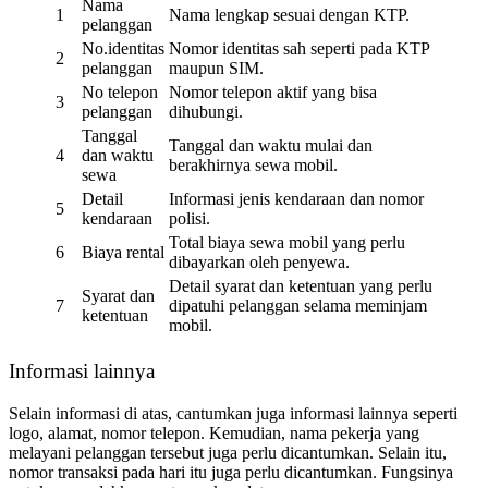
Nama
1
Nama lengkap sesuai dengan KTP.
pelanggan
No.identitas
Nomor identitas sah seperti pada KTP
2
pelanggan
maupun SIM.
No telepon
Nomor telepon aktif yang bisa
3
pelanggan
dihubungi.
Tanggal
Tanggal dan waktu mulai dan
4
dan waktu
berakhirnya sewa mobil.
sewa
Detail
Informasi jenis kendaraan dan nomor
5
kendaraan
polisi.
Total biaya sewa mobil yang perlu
6
Biaya rental
dibayarkan oleh penyewa.
Detail syarat dan ketentuan yang perlu
Syarat dan
7
dipatuhi pelanggan selama meminjam
ketentuan
mobil.
Informasi lainnya
Selain informasi di atas, cantumkan juga informasi lainnya seperti
logo, alamat, nomor telepon. Kemudian, nama pekerja yang
melayani pelanggan tersebut juga perlu dicantumkan. Selain itu,
nomor transaksi pada hari itu juga perlu dicantumkan. Fungsinya