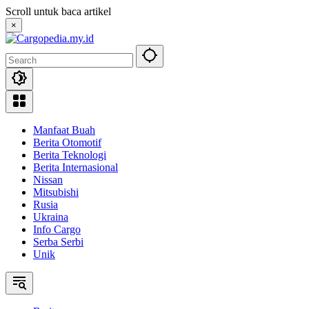
Skip
Scroll untuk baca artikel
to
×
content
Manfaat Buah
Berita Otomotif
Berita Teknologi
Berita Internasional
Nissan
Mitsubishi
Rusia
Ukraina
Info Cargo
Serba Serbi
Unik