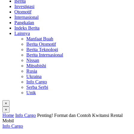
Berita
Investigasi
Otomotif
Internasional
Pangkalan
Indeks Berita
Lainnya
Manfaat Buah
Berita Otomotif
Berita Teknologi
Berita Internasional
Nissan
Mitsubishi
Rusia
Ukraina
Info Cargo
Serba Serbi
Unik
×
×
Home
Info Cargo
Penting! Format dan Contoh Kwitansi Rental
Mobil
Info Cargo