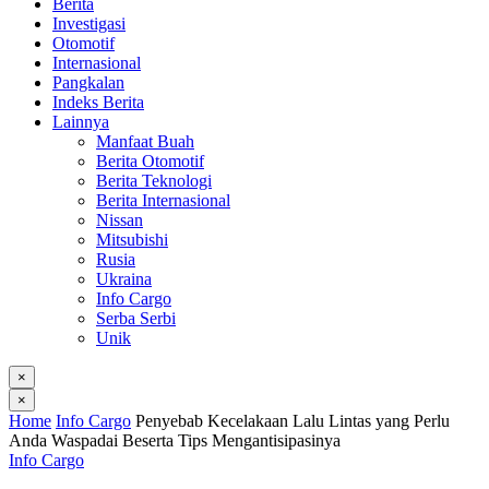
Berita
Investigasi
Otomotif
Internasional
Pangkalan
Indeks Berita
Lainnya
Manfaat Buah
Berita Otomotif
Berita Teknologi
Berita Internasional
Nissan
Mitsubishi
Rusia
Ukraina
Info Cargo
Serba Serbi
Unik
×
×
Home
Info Cargo
Penyebab Kecelakaan Lalu Lintas yang Perlu
Anda Waspadai Beserta Tips Mengantisipasinya
Info Cargo