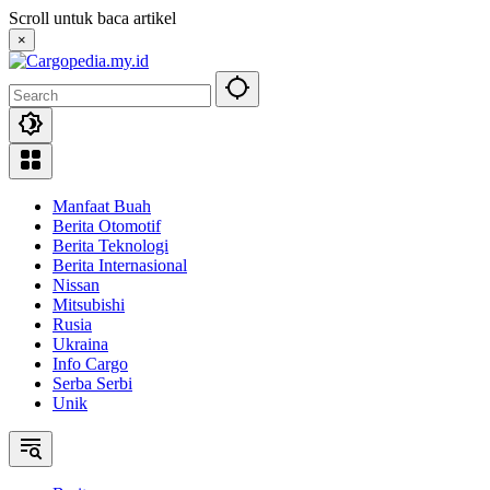
Skip
Scroll untuk baca artikel
to
×
content
Manfaat Buah
Berita Otomotif
Berita Teknologi
Berita Internasional
Nissan
Mitsubishi
Rusia
Ukraina
Info Cargo
Serba Serbi
Unik