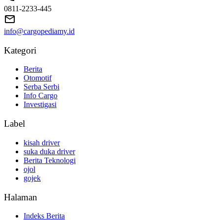
0811-2233-445
info@cargopediamy.id
Kategori
Berita
Otomotif
Serba Serbi
Info Cargo
Investigasi
Label
kisah driver
suka duka driver
Berita Teknologi
ojol
gojek
Halaman
Indeks Berita