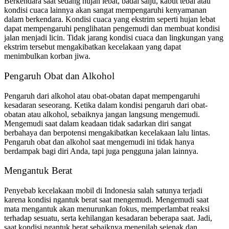
Berkendara saat sedang hujan lebat, badai salju, kabut tebal atau
kondisi cuaca lainnya akan sangat mempengaruhi kenyamanan
dalam berkendara. Kondisi cuaca yang ekstrim seperti hujan lebat
dapat mempengaruhi penglihatan pengemudi dan membuat kondisi
jalan menjadi licin. Tidak jarang kondisi cuaca dan lingkungan yang
ekstrim tersebut mengakibatkan kecelakaan yang dapat
menimbulkan korban jiwa.
Pengaruh Obat dan Alkohol
Pengaruh dari alkohol atau obat-obatan dapat mempengaruhi
kesadaran seseorang. Ketika dalam kondisi pengaruh dari obat-
obatan atau alkohol, sebaiknya jangan langsung mengemudi.
Mengemudi saat dalam keadaan tidak sadarkan diri sangat
berbahaya dan berpotensi mengakibatkan kecelakaan lalu lintas.
Pengaruh obat dan alkohol saat mengemudi ini tidak hanya
berdampak bagi diri Anda, tapi juga pengguna jalan lainnya.
Mengantuk Berat
Penyebab kecelakaan mobil di Indonesia salah satunya terjadi
karena kondisi ngantuk berat saat mengemudi. Mengemudi saat
mata mengantuk akan menurunkan fokus, memperlambat reaksi
terhadap sesuatu, serta kehilangan kesadaran beberapa saat. Jadi,
saat kondisi ngantuk berat sebaiknya menepilah sejenak dan