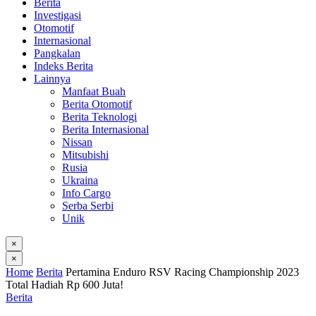
Berita
Investigasi
Otomotif
Internasional
Pangkalan
Indeks Berita
Lainnya
Manfaat Buah
Berita Otomotif
Berita Teknologi
Berita Internasional
Nissan
Mitsubishi
Rusia
Ukraina
Info Cargo
Serba Serbi
Unik
×
×
Home
Berita
Pertamina Enduro RSV Racing Championship 2023
Total Hadiah Rp 600 Juta!
Berita