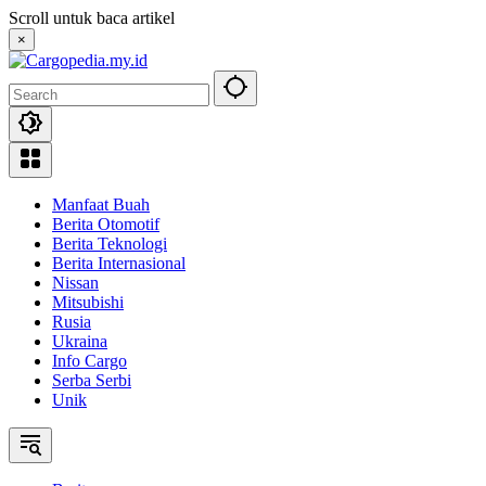
Skip
Scroll untuk baca artikel
to
×
content
Manfaat Buah
Berita Otomotif
Berita Teknologi
Berita Internasional
Nissan
Mitsubishi
Rusia
Ukraina
Info Cargo
Serba Serbi
Unik