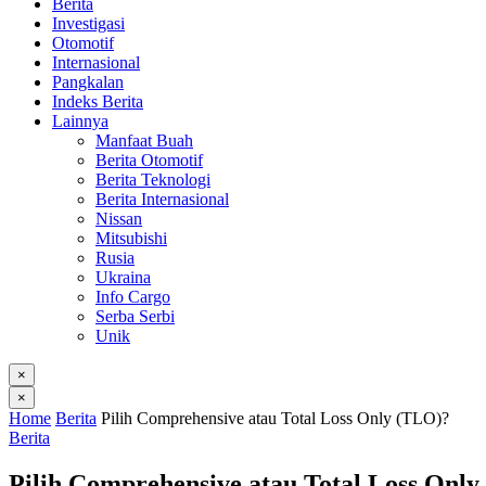
Berita
Investigasi
Otomotif
Internasional
Pangkalan
Indeks Berita
Lainnya
Manfaat Buah
Berita Otomotif
Berita Teknologi
Berita Internasional
Nissan
Mitsubishi
Rusia
Ukraina
Info Cargo
Serba Serbi
Unik
×
×
Home
Berita
Pilih Comprehensive atau Total Loss Only (TLO)?
Berita
Pilih Comprehensive atau Total Loss Onl