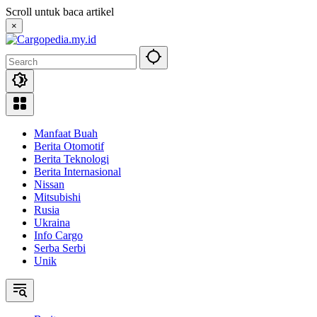
Skip
Scroll untuk baca artikel
to
×
content
Manfaat Buah
Berita Otomotif
Berita Teknologi
Berita Internasional
Nissan
Mitsubishi
Rusia
Ukraina
Info Cargo
Serba Serbi
Unik