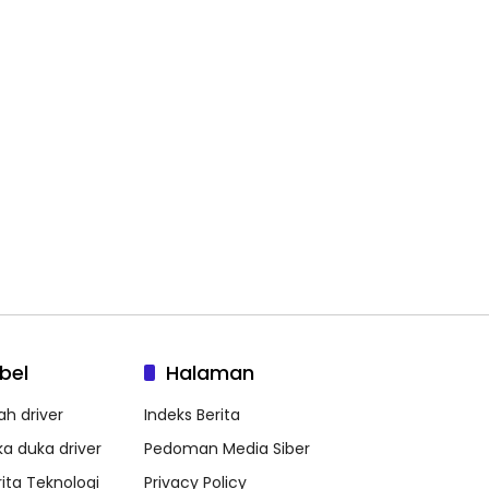
bel
Halaman
ah driver
Indeks Berita
ka duka driver
Pedoman Media Siber
rita Teknologi
Privacy Policy