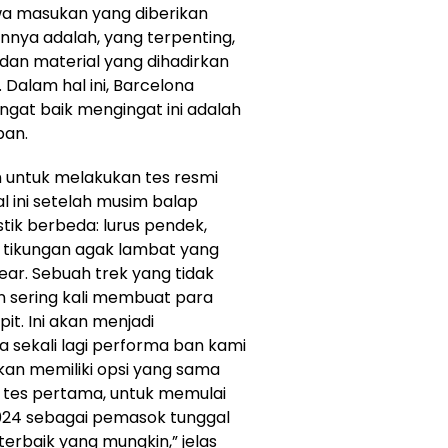
hwa masukan yang diberikan
uannya adalah, yang terpenting,
dan material yang dihadirkan
. Dalam hal ini, Barcelona
gat baik mengingat ini adalah
ban.
n untuk melakukan tes resmi
 ini setelah musim balap
stik berbeda: lurus pendek,
ak tikungan agak lambat yang
gear. Sebuah trek yang tidak
n sering kali membuat para
it. Ini akan menjadi
sekali lagi performa ban kami
akan memiliki opsi yang sama
 tes pertama, untuk memulai
24 sebagai pemasok tunggal
terbaik yang mungkin,” jelas