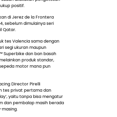
kup positif.
an di Jerez de la Frontera
24, sebelum dimulainya seri
l Qatar.
tuk tes Valencia sama dengan
ari segi ukuran maupun
O™ Superbike dan ban basah
melainkan produk standar,
ra sepeda motor mana pun
ing Director Pirelli
 tes privat pertama dan
lay’, yaitu tanpa bisa mengatur
im dan pembalap masih berada
g-masing.