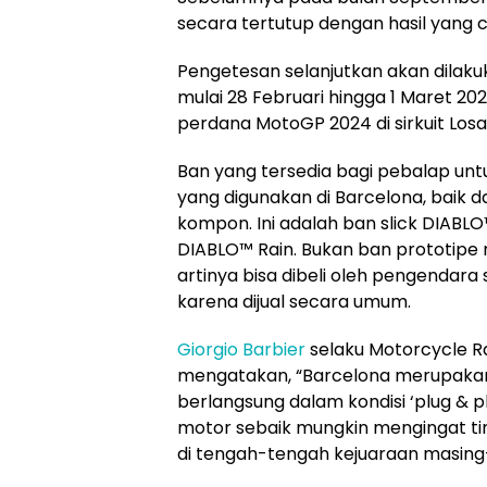
secara tertutup dengan hasil yang cu
Pengetesan selanjutkan akan dilakuk
mulai 28 Februari hingga 1 Maret 20
perdana MotoGP 2024 di sirkuit Losai
Ban yang tersedia bagi pebalap un
yang digunakan di Barcelona, baik d
kompon. Ini adalah ban slick DIABL
DIABLO™ Rain. Bukan ban prototipe 
artinya bisa dibeli oleh pengenda
karena dijual secara umum.
Giorgio Barbier
selaku Motorcycle Rac
mengatakan, “Barcelona merupakan
berlangsung dalam kondisi ‘plug & p
motor sebaik mungkin mengingat t
di tengah-tengah kejuaraan masin