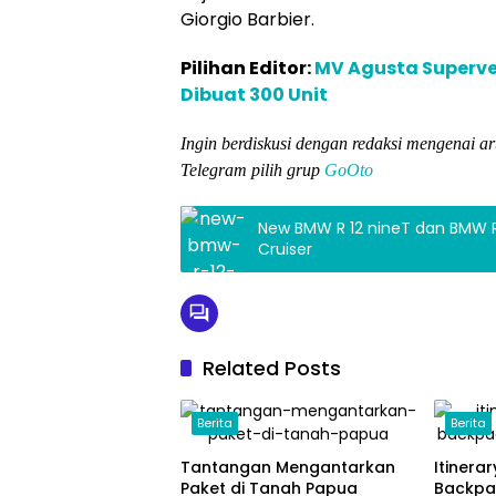
Giorgio Barbier.
Pilihan Editor:
MV Agusta Supervel
Dibuat 300 Unit
Ingin berdiskusi dengan redaksi mengenai ar
Telegram pilih grup
GoOto
New BMW R 12 nineT dan BMW R
Cruiser
Related Posts
Berita
Berita
Tantangan Mengantarkan
Itinera
Paket di Tanah Papua
Backpa