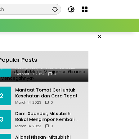
×
Popular Posts
Joki Tugas Kuliah Makin
1
Menjamur, Gimana Solusi
Mencegahnya?
October 10, 2024
0
Manfaat Tomat Ceri untuk
2
Kesehatan dan Cara Tepat
Mengonsumsinya
March 14, 2023
0
Demi Xpander, Mitsubishi
3
Bakal Mengimpor Kembali
Pajero Sport
March 14, 2023
0
Aliansi Nissan-Mitsubishi