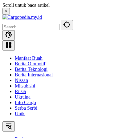
Skip
Scroll untuk baca artikel
to
×
content
Manfaat Buah
Berita Otomotif
Berita Teknologi
Berita Internasional
Nissan
Mitsubishi
Rusia
Ukraina
Info Cargo
Serba Serbi
Unik