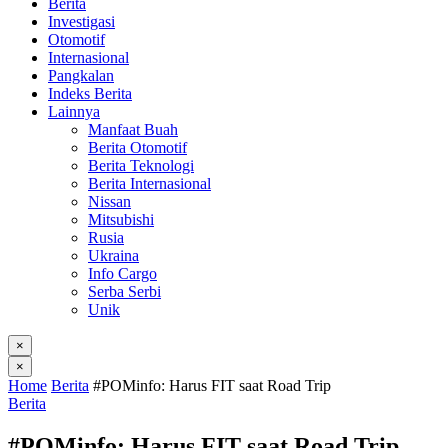
Berita
Investigasi
Otomotif
Internasional
Pangkalan
Indeks Berita
Lainnya
Manfaat Buah
Berita Otomotif
Berita Teknologi
Berita Internasional
Nissan
Mitsubishi
Rusia
Ukraina
Info Cargo
Serba Serbi
Unik
×
×
Home
Berita
#POMinfo: Harus FIT saat Road Trip
Berita
#POMinfo: Harus FIT saat Road Trip