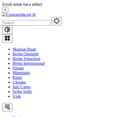
Skip
Scroll untuk baca artikel
to
×
content
Manfaat Buah
Berita Otomotif
Berita Teknologi
Berita Internasional
Nissan
Mitsubishi
Rusia
Ukraina
Info Cargo
Serba Serbi
Unik