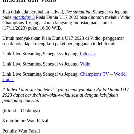
Jika tidak ada perubahan jadwal,
live streaming
Senegal vs Jepang
pada
matchday
3
Piala Dunia U17 2023 bisa ditonton melalui Vidio,
Champions TV, juga siaran langsung Indosiar, pada Jumat
(17/11/2023) pukul 16.00 WIB.
Untuk menyaksikan Piala Dunia U17 2023 di Vidio, penggemar
sepak bola dapat mengikuti paket berlangganan terlebih dulu.
Link Live Streaming Senegal vs Jepang:
Indosiar
Link Live Streaming Senegal vs Jepang:
Vidio
Link Live Streaming Senegal vs Jepang:
Champions TV – World
Cup 1
* Jadwal dan stasiun televisi yang menayangkan Piala Dunia U17
2023 dapat berubah sewaktu-waktu sesuai dengan kebijakan
pemegang hak siar.
(tirto.id –
Olahraga
)
Kontributor: Wan Faizal
Penulis: Wan Faizal