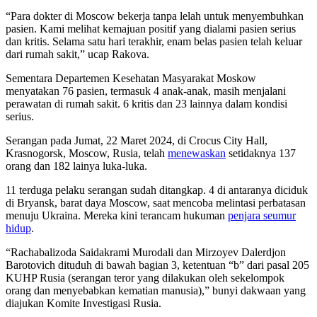
“Para dokter di Moscow bekerja tanpa lelah untuk menyembuhkan
pasien. Kami melihat kemajuan positif yang dialami pasien serius
dan kritis. Selama satu hari terakhir, enam belas pasien telah keluar
dari rumah sakit,” ucap Rakova.
Sementara Departemen Kesehatan Masyarakat Moskow
menyatakan 76 pasien, termasuk 4 anak-anak, masih menjalani
perawatan di rumah sakit. 6 kritis dan 23 lainnya dalam kondisi
serius.
Serangan pada Jumat, 22 Maret 2024, di Crocus City Hall,
Krasnogorsk, Moscow, Rusia, telah
menewaskan
setidaknya 137
orang dan 182 lainya luka-luka.
11 terduga pelaku serangan sudah ditangkap. 4 di antaranya diciduk
di Bryansk, barat daya Moscow, saat mencoba melintasi perbatasan
menuju Ukraina. Mereka kini terancam hukuman
penjara seumur
hidup
.
“Rachabalizoda Saidakrami Murodali dan Mirzoyev Dalerdjon
Barotovich dituduh di bawah bagian 3, ketentuan “b” dari pasal 205
KUHP Rusia (serangan teror yang dilakukan oleh sekelompok
orang dan menyebabkan kematian manusia),” bunyi dakwaan yang
diajukan Komite Investigasi Rusia.