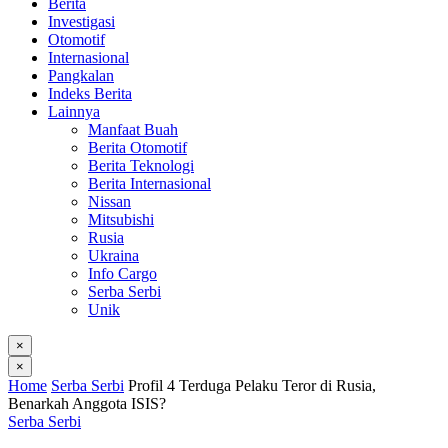
Berita
Investigasi
Otomotif
Internasional
Pangkalan
Indeks Berita
Lainnya
Manfaat Buah
Berita Otomotif
Berita Teknologi
Berita Internasional
Nissan
Mitsubishi
Rusia
Ukraina
Info Cargo
Serba Serbi
Unik
×
×
Home
Serba Serbi
Profil 4 Terduga Pelaku Teror di Rusia,
Benarkah Anggota ISIS?
Serba Serbi