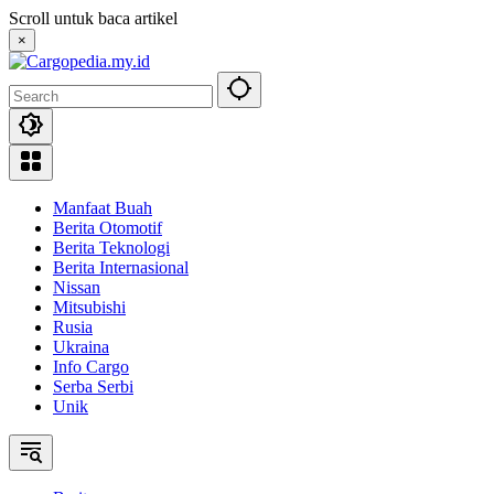
Skip
Scroll untuk baca artikel
to
×
content
Manfaat Buah
Berita Otomotif
Berita Teknologi
Berita Internasional
Nissan
Mitsubishi
Rusia
Ukraina
Info Cargo
Serba Serbi
Unik