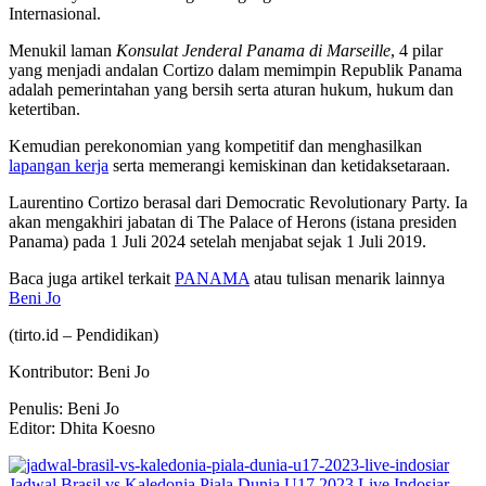
Internasional.
Menukil laman
Konsulat Jenderal Panama di Marseille
, 4 pilar
yang menjadi andalan Cortizo dalam memimpin Republik Panama
adalah pemerintahan yang bersih serta aturan hukum, hukum dan
ketertiban.
Kemudian perekonomian yang kompetitif dan menghasilkan
lapangan kerja
serta memerangi kemiskinan dan ketidaksetaraan.
Laurentino Cortizo berasal dari Democratic Revolutionary Party. Ia
akan mengakhiri jabatan di The Palace of Herons (istana presiden
Panama) pada 1 Juli 2024 setelah menjabat sejak 1 Juli 2019.
Baca juga artikel terkait
PANAMA
atau tulisan menarik lainnya
Beni Jo
(tirto.id –
Pendidikan
)
Kontributor: Beni Jo
Penulis: Beni Jo
Editor: Dhita Koesno
Jadwal Brasil vs Kaledonia Piala Dunia U17 2023 Live Indosiar