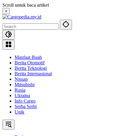
Skip
Scroll untuk baca artikel
to
×
content
Manfaat Buah
Berita Otomotif
Berita Teknologi
Berita Internasional
Nissan
Mitsubishi
Rusia
Ukraina
Info Cargo
Serba Serbi
Unik