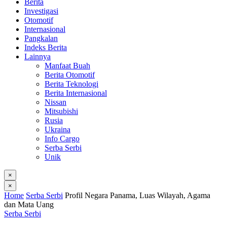
Berita
Investigasi
Otomotif
Internasional
Pangkalan
Indeks Berita
Lainnya
Manfaat Buah
Berita Otomotif
Berita Teknologi
Berita Internasional
Nissan
Mitsubishi
Rusia
Ukraina
Info Cargo
Serba Serbi
Unik
×
×
Home
Serba Serbi
Profil Negara Panama, Luas Wilayah, Agama
dan Mata Uang
Serba Serbi