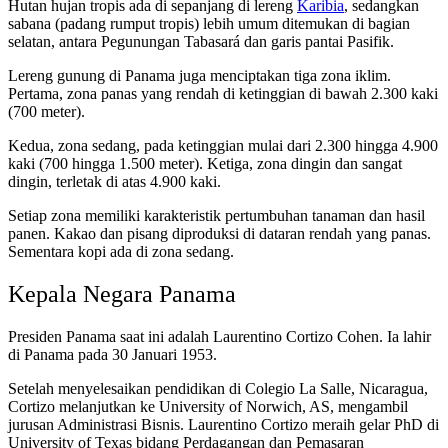
Hutan hujan tropis ada di sepanjang di lereng
Karibia
, sedangkan
sabana (padang rumput tropis) lebih umum ditemukan di bagian
selatan, antara Pegunungan Tabasará dan garis pantai Pasifik.
Lereng gunung di Panama juga menciptakan tiga zona iklim.
Pertama, zona panas yang rendah di ketinggian di bawah 2.300 kaki
(700 meter).
Kedua, zona sedang, pada ketinggian mulai dari 2.300 hingga 4.900
kaki (700 hingga 1.500 meter). Ketiga, zona dingin dan sangat
dingin, terletak di atas 4.900 kaki.
Setiap zona memiliki karakteristik pertumbuhan tanaman dan hasil
panen. Kakao dan pisang diproduksi di dataran rendah yang panas.
Sementara kopi ada di zona sedang.
Kepala Negara Panama
Presiden Panama saat ini adalah Laurentino Cortizo Cohen. Ia lahir
di Panama pada 30 Januari 1953.
Setelah menyelesaikan pendidikan di Colegio La Salle, Nicaragua,
Cortizo melanjutkan ke University of Norwich, AS, mengambil
jurusan Administrasi Bisnis. Laurentino Cortizo meraih gelar PhD di
University of Texas bidang Perdagangan dan Pemasaran