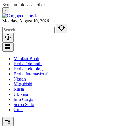
Skip
Scroll untuk baca artikel
to
×
content
Monday, August 10, 2026
Manfaat Buah
Berita Otomotif
Berita Teknologi
Berita Internasional
Nissan
Mitsubishi
Rusia
Ukraina
Info Cargo
Serba Serbi
Unik