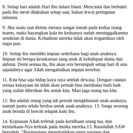
8. Setiap hari adalah Hari Ibu dalam Islam. Mencintai dan berbakti
pada ibu mesti dilakukan setiap saat, bukan lewat peringatan
tahunan.
9. Jika suatu saat dirimu merasa sangat marah pada kedua orang
tuamu, maka bayangkan kala itu keduanya sudah meninggalkanmu
sendirian di dunia. Kehadiran mereka tidak akan tergantikan oleh
siapa pun.
10. Setiap ibu memiliki impian sederhana bagi anak-anaknya.
Impian ini berupa kesuksesan sang anak di kehidupan dunia dan
akhirat. Demi semua itu, ibu akan rela bersimpuh setiap hari di atas
sajadahnya agar Allah mengabulkan impian tersebut.
11. Kita bisa saja hidup kaya raya setelah dewasa. Dengan catatan
semua kekayaan itu tidak akan pernah bisa membalas budi baik
yang sudah diberikan ibu untuk kita. Mari jaga orang tua kita.
12. Ibu adalah orang yang tak pernah mengkhianati anak-anaknya,
namun justru selalu berdoa untuk anak-anaknya.
13. Surga seorang
anak berada di bawah telapak kaki ibu.
14.
Kepuasan Allah terletak pada keridhaan orang tua, dan
kemurkaan-Nya terletak pada murka mereka.
15. Rasulullah SAW
bersabda, “
Barangsiapa menginginkan umur panjang dan