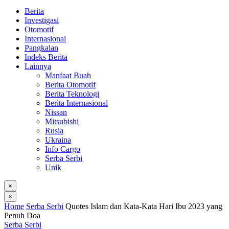
Berita
Investigasi
Otomotif
Internasional
Pangkalan
Indeks Berita
Lainnya
Manfaat Buah
Berita Otomotif
Berita Teknologi
Berita Internasional
Nissan
Mitsubishi
Rusia
Ukraina
Info Cargo
Serba Serbi
Unik
×
×
Home
Serba Serbi
Quotes Islam dan Kata-Kata Hari Ibu 2023 yang
Penuh Doa
Serba Serbi