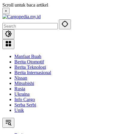
Skip
Scroll untuk baca artikel
to
×
content
Manfaat Buah
Berita Otomotif
Berita Teknologi
Berita Internasional
Nissan
Mitsubishi
Rusia
Ukraina
Info Cargo
Serba Serbi
Unik