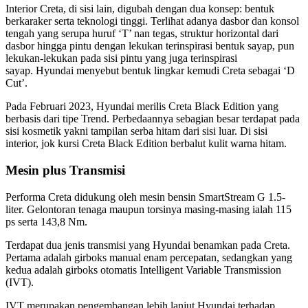
Interior Creta, di sisi lain, digubah dengan dua konsep: bentuk
berkaraker serta teknologi tinggi. Terlihat adanya dasbor dan konsol
tengah yang serupa huruf ‘T’ nan tegas, struktur horizontal dari
dasbor hingga pintu dengan lekukan terinspirasi bentuk sayap, pun
lekukan-lekukan pada sisi pintu yang juga terinspirasi
sayap.
Hyundai menyebut bentuk lingkar kemudi Creta sebagai ‘D
Cut’.
Pada Februari 2023, Hyundai merilis Creta Black Edition yang
berbasis dari tipe Trend. Perbedaannya sebagian besar terdapat pada
sisi kosmetik yakni tampilan serba hitam dari sisi luar. Di sisi
interior, jok kursi Creta Black Edition berbalut kulit warna hitam.
Mesin plus Transmisi
Performa Creta didukung oleh mesin bensin SmartStream G 1.5-
liter. Gelontoran tenaga maupun torsinya masing-masing ialah 115
ps serta 143,8 Nm.
Terdapat dua jenis transmisi yang Hyundai benamkan pada Creta.
Pertama adalah girboks manual enam percepatan, sedangkan yang
kedua adalah girboks otomatis Intelligent Variable Transmission
(IVT).
IVT merupakan pengembangan lebih lanjut Hyundai terhadap