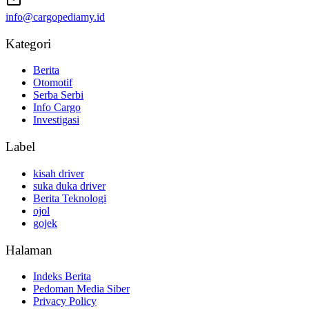
info@cargopediamy.id
Kategori
Berita
Otomotif
Serba Serbi
Info Cargo
Investigasi
Label
kisah driver
suka duka driver
Berita Teknologi
ojol
gojek
Halaman
Indeks Berita
Pedoman Media Siber
Privacy Policy