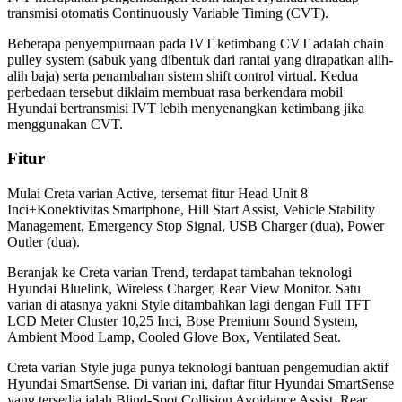
transmisi otomatis Continuously Variable Timing (CVT).
Beberapa penyempurnaan pada IVT ketimbang CVT adalah chain
pulley system (sabuk yang dibentuk dari rantai yang dirapatkan alih-
alih baja) serta penambahan sistem shift control virtual. Kedua
perbedaan tersebut diklaim membuat rasa berkendara mobil
Hyundai bertransmisi IVT lebih menyenangkan ketimbang jika
menggunakan CVT.
Fitur
Mulai Creta varian Active, tersemat fitur Head Unit 8
Inci+Konektivitas Smartphone, Hill Start Assist, Vehicle Stability
Management, Emergency Stop Signal, USB Charger (dua), Power
Outler (dua).
Beranjak ke Creta varian Trend, terdapat tambahan teknologi
Hyundai Bluelink, Wireless Charger, Rear View Monitor. Satu
varian di atasnya yakni Style ditambahkan lagi dengan Full TFT
LCD Meter Cluster 10,25 Inci, Bose Premium Sound System,
Ambient Mood Lamp, Cooled Glove Box, Ventilated Seat.
Creta varian Style juga punya teknologi bantuan pengemudian aktif
Hyundai SmartSense. Di varian ini, daftar fitur Hyundai SmartSense
yang tersedia ialah Blind-Spot Collision Avoidance Assist, Rear