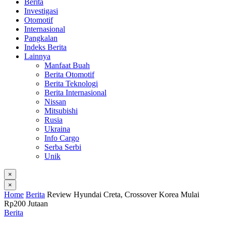
Berita
Investigasi
Otomotif
Internasional
Pangkalan
Indeks Berita
Lainnya
Manfaat Buah
Berita Otomotif
Berita Teknologi
Berita Internasional
Nissan
Mitsubishi
Rusia
Ukraina
Info Cargo
Serba Serbi
Unik
×
×
Home
Berita
Review Hyundai Creta, Crossover Korea Mulai
Rp200 Jutaan
Berita