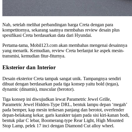
Nah, setelah melihat perbandingan harga Creta dengan para
kompetitornya, sekarang saatnya membahas review desain plus
spesifikasi Creta berdasarkan data dari Hyundai.
Pertama-tama, Mobil123.com akan membahas mengenai desainnya
yang menarik. Kemudian, review Creta berlanjut ke aspek mesin-
transmisi, kemudian fitur-fiturnya.
Eksterior dan Interior
Desain eksterior Creta tampak sangat unik. Tampangnya sendiri
dibuat dengan berdasarkan pada tiga konsep yaitu bold (tegas),
dynamic (dinamis), muscular (berotor).
Tiga konsep ini diwujudkan lewat Parametric Jewel Grille,
Parametric Jewel Hidden-Type DRL, bentuk lampu depan ‘megah’
pada bemper, kap mesin terkesan panjang dan berotot, overfender
depan-belakang kekar, garis karakter tajam pada sisi kiri-kanan bodi,
bentuk pilar C lebar, Boomerang-type Rear Light, High Mounted
Stop Lamp, pelek 17 inci dengan Diamond Cut alloy wheel.