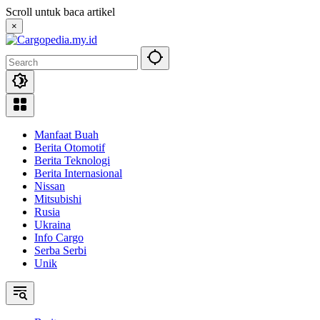
Skip
Scroll untuk baca artikel
to
×
content
Manfaat Buah
Berita Otomotif
Berita Teknologi
Berita Internasional
Nissan
Mitsubishi
Rusia
Ukraina
Info Cargo
Serba Serbi
Unik