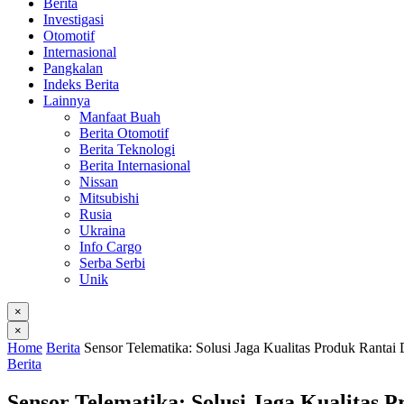
Berita
Investigasi
Otomotif
Internasional
Pangkalan
Indeks Berita
Lainnya
Manfaat Buah
Berita Otomotif
Berita Teknologi
Berita Internasional
Nissan
Mitsubishi
Rusia
Ukraina
Info Cargo
Serba Serbi
Unik
×
×
Home
Berita
Sensor Telematika: Solusi Jaga Kualitas Produk Rantai 
Berita
Sensor Telematika: Solusi Jaga Kualitas 