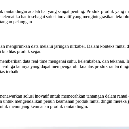
duk rantai dingin adalah hal yang sangat penting. Produk-produk yang 
 telematika hadir sebagai solusi inovatif yang mengintegrasikan tekno
i tangan pelanggan.
an mengirimkan data melalui jaringan nirkabel. Dalam konteks rantai 
 kualitas produk segar.
 memberikan data real-time mengenai suhu, kelembaban, dan tekanan. I
ak terduga lainnya yang dapat mempengaruhi kualitas produk rantai ding
tas terbaik.
menawarkan solusi inovatif untuk memecahkan tantangan dalam rantai 
untuk mengendalikan penuh keamanan produk rantai dingin mereka ji
 untuk menunjang keamanan produk rantai dingin.