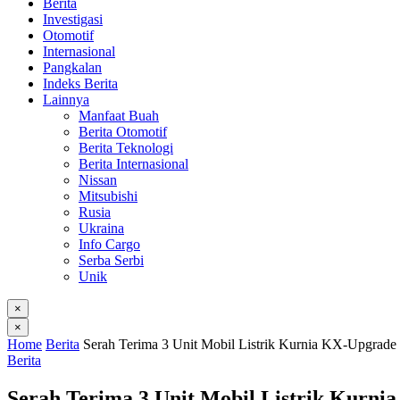
Berita
Investigasi
Otomotif
Internasional
Pangkalan
Indeks Berita
Lainnya
Manfaat Buah
Berita Otomotif
Berita Teknologi
Berita Internasional
Nissan
Mitsubishi
Rusia
Ukraina
Info Cargo
Serba Serbi
Unik
×
×
Home
Berita
Serah Terima 3 Unit Mobil Listrik Kurnia KX-Upgrade
Berita
Serah Terima 3 Unit Mobil Listrik Kurni