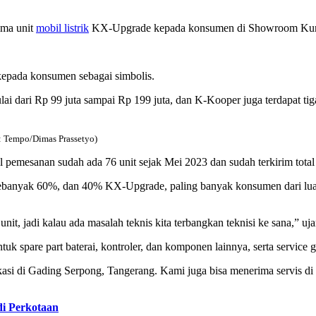
ima unit
mobil listrik
KX-Upgrade kepada konsumen di Showroom Kurni
kepada konsumen sebagai simbolis.
 dari Rp 99 juta sampai Rp 199 juta, dan K-Kooper juga terdapat tiga 
o: Tempo/Dimas Prassetyo)
emesanan sudah ada 76 unit sejak Mei 2023 dan sudah terkirim total 1
sebanyak 60%, dan 40% KX-Upgrade, paling banyak konsumen dari luar
it, jadi kalau ada masalah teknis kita terbangkan teknisi ke sana,” uj
tuk spare part baterai, kontroler, dan komponen lainnya, serta service 
rlokasi di Gading Serpong, Tangerang. Kami juga bisa menerima servis 
di Perkotaan