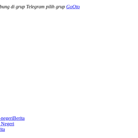
abung di grup Telegram pilih grup
GoOto
Berita
r Negeri
ita