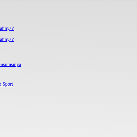
gahnya?
onsumsinya
o Sport