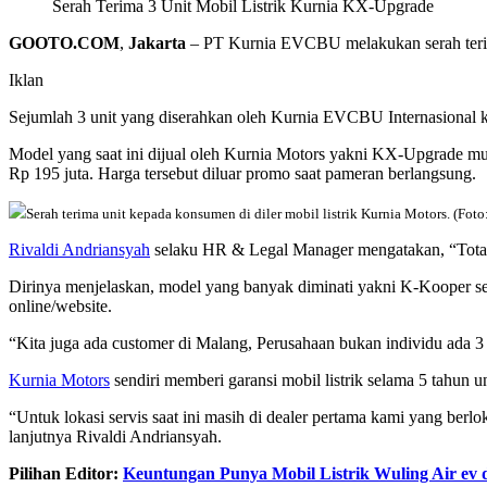
Serah Terima 3 Unit Mobil Listrik Kurnia KX-Upgrade
GOOTO.COM
,
Jakarta
–
PT Kurnia EVCBU melakukan serah ter
Iklan
Sejumlah 3 unit yang diserahkan oleh Kurnia EVCBU Internasional 
Model yang saat ini dijual oleh Kurnia Motors yakni KX-Upgrade mulai
Rp 195 juta. Harga tersebut diluar promo saat pameran berlangsung.
Serah terima unit kepada konsumen di diler mobil listrik Kurnia Motors. (Fot
Rivaldi Andriansyah
selaku HR & Legal Manager mengatakan, “Total p
Dirinya menjelaskan, model yang banyak diminati yakni K-Kooper 
online/website.
“Kita juga ada customer di Malang, Perusahaan bukan individu ada 3 un
Kurnia Motors
sendiri memberi garansi mobil listrik selama 5 tahun un
“Untuk lokasi servis saat ini masih di dealer pertama kami yang be
lanjutnya Rivaldi Andriansyah.
Pilihan Editor:
Keuntungan Punya Mobil Listrik Wuling Air ev 