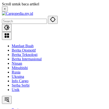
Skip
Scroll untuk baca artikel
to
×
content
Manfaat Buah
Berita Otomotif
Berita Teknologi
Berita Internasional
Nissan
Mitsubishi
Rusia
Ukraina
Info Cargo
Serba Serbi
Unik