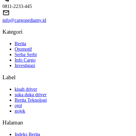
0811-2233-445
info@cargopediamy.id
Kategori
Berita
Otomotif
Serba Serbi
Info Cargo
Investigasi
Label
kisah driver
suka duka driver
Berita Teknologi
ojol
gojek
Halaman
Indeks Berita