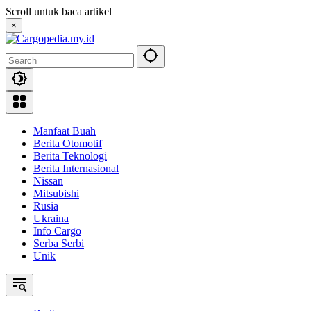
Skip
Scroll untuk baca artikel
to
×
content
Manfaat Buah
Berita Otomotif
Berita Teknologi
Berita Internasional
Nissan
Mitsubishi
Rusia
Ukraina
Info Cargo
Serba Serbi
Unik