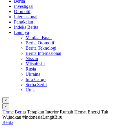
Berita
Investigasi
Otomotif
Internasional
Pangkalan
Indeks Berita
Lainnya
Manfaat Buah
Berita Otomotif
Berita Teknologi
Berita Internasional
Nissan
Mitsubishi
Rusia
Ukraina
Info Cargo
Serba Serbi
Unik
×
×
Home
Berita
Terapkan Interior Rumah Hemat Energi Tuk
Wujudkan #IndonesiaLangitBiru
Berita