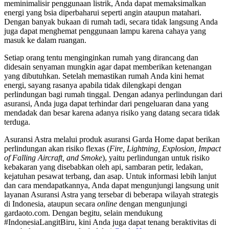
meminimalisir penggunaan listrik, Anda dapat memaksimalkan
energi yang bsia diperbaharui seperti angin ataupun matahari.
Dengan banyak bukaan di rumah tadi, secara tidak langsung Anda
juga dapat menghemat penggunaan lampu karena cahaya yang
masuk ke dalam ruangan.
Setiap orang tentu menginginkan rumah yang dirancang dan
didesain senyaman mungkin agar dapat memberikan ketenangan
yang dibutuhkan. Setelah memastikan rumah Anda kini hemat
energi, sayang rasanya apabila tidak dilengkapi dengan
perlindungan bagi rumah tinggal. Dengan adanya perlindungan dari
asuransi, Anda juga dapat terhindar dari pengeluaran dana yang
mendadak dan besar karena adanya risiko yang datang secara tidak
terduga.
Asuransi Astra melalui produk asuransi Garda Home dapat berikan
perlindungan akan risiko flexas (
Fire, Lightning, Explosion, Impact
of Falling Aircraft, and Smoke
), yaitu perlindungan untuk risiko
kebakaran yang disebabkan oleh api, sambaran petir, ledakan,
kejatuhan pesawat terbang, dan asap. Untuk informasi lebih lanjut
dan cara mendapatkannya, Anda dapat mengunjungi langsung unit
layanan Asuransi Astra yang tersebar di beberapa wilayah strategis
di Indonesia, ataupun secara
online
dengan mengunjungi
gardaoto.com. Dengan begitu, selain mendukung
#IndonesiaLangitBiru, kini Anda juga dapat tenang beraktivitas di