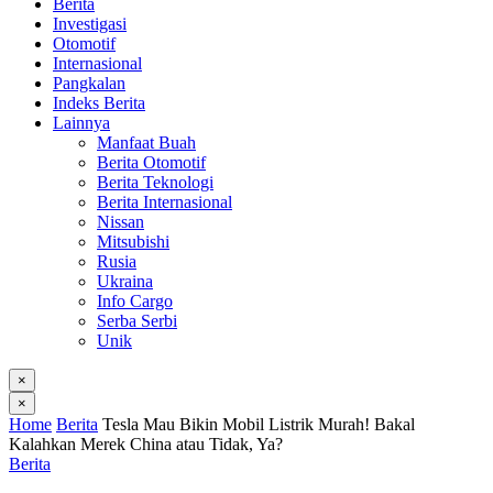
Berita
Investigasi
Otomotif
Internasional
Pangkalan
Indeks Berita
Lainnya
Manfaat Buah
Berita Otomotif
Berita Teknologi
Berita Internasional
Nissan
Mitsubishi
Rusia
Ukraina
Info Cargo
Serba Serbi
Unik
×
×
Home
Berita
Tesla Mau Bikin Mobil Listrik Murah! Bakal
Kalahkan Merek China atau Tidak, Ya?
Berita