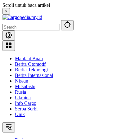
Skip
Scroll untuk baca artikel
to
×
content
Manfaat Buah
Berita Otomotif
Berita Teknologi
Berita Internasional
Nissan
Mitsubishi
Rusia
Ukraina
Info Cargo
Serba Serbi
Unik