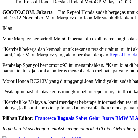
Tim Repsol Honda Bersiap Hadapi MotoGP Malaysia 2023
GOOTO.COM
,
Jakarta
–
Tim Repsol Honda sudah bergegas untuk 
ini, 10-12 November. Marc Marquez dan Joan Mir sudah disiapkan 
Iklan
Marc Marquez berkarir di MotoGP pernah dua kali memenangi balapan 
“Kembali bekerja dan kembali untuk tekanan terakhir tahun ini, ini a
kami,” ujar Marc Marquez yang akan berpisah dengan
Repsol Honda
Pembalap Spanyol bernomor #93 ini menambahkan, “Kami kuat di beberap
namun tentu saja kami akan terus mencoba dan melihat apa yang mungk
Motor Honda RC213V yang ditunggangi Joan Mir diyakini sudah b
“Walaupun hasil di atas kertas mungkin belum sepenuhnya terlihat, ka
“Kembali ke Malaysia, kami mendapat beberapa informasi dari tes ini,
lainnya, jadi kami harus tetap fokus dan memanfaatkan semua peluang
Pilihan Editor:
Francesco Bagnaia Sabet Gelar Juara BMW M 
Ingin berdiskusi dengan redaksi mengenai artikel di atas? Mari berg