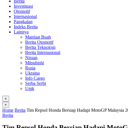
Berita
Investigasi
Otomotif
Internasional
Pangkalan
Indeks Berita
Lainnya
Manfaat Buah
Berita Otomotif
Berita Teknologi
Berita Internasional
Nissan
Mitsubishi
Rusia
Ukraina
Info Cargo
Serba Serbi
Unik
×
×
Home
Berita
Tim Repsol Honda Bersiap Hadapi MotoGP Malaysia 
Berita
Tim Repsol Honda Bersiap Hadapi MotoG