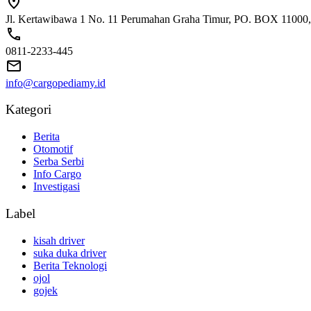
Jl. Kertawibawa 1 No. 11 Perumahan Graha Timur, PO. BOX 11000, 
0811-2233-445
info@cargopediamy.id
Kategori
Berita
Otomotif
Serba Serbi
Info Cargo
Investigasi
Label
kisah driver
suka duka driver
Berita Teknologi
ojol
gojek