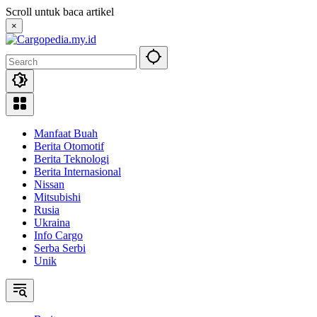
Skip
Scroll untuk baca artikel
to
×
content
Manfaat Buah
Berita Otomotif
Berita Teknologi
Berita Internasional
Nissan
Mitsubishi
Rusia
Ukraina
Info Cargo
Serba Serbi
Unik