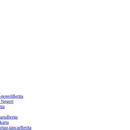
Berita
r Negeri
ita
Berita
karta
Berita