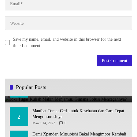
Save my name, email, and website in this browser for the next
time I comment.
Joki Tugas Kuliah Makin Menjamur, Gimana Solusi
Popular Posts
1
Mencegahnya?
October 10, 2024
0
Manfaat Tomat Ceri untuk Kesehatan dan Cara Tepat
2
Mengonsumsinya
March 14, 2023
0
Demi Xpander, Mitsubishi Bakal Mengimpor Kembali