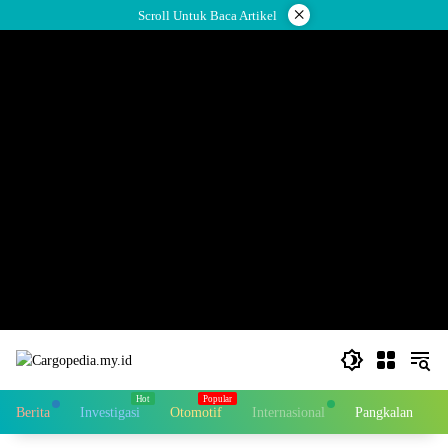
Skip
×
Scroll Untuk Baca Artikel
to
content
Berita
Investigasi
Otomotif
Internasional
Pangkalan