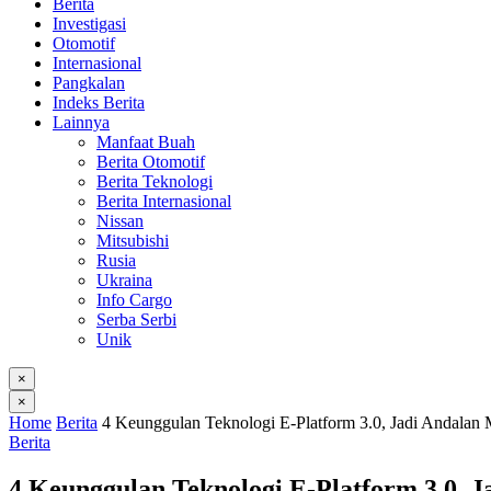
Berita
Investigasi
Otomotif
Internasional
Pangkalan
Indeks Berita
Lainnya
Manfaat Buah
Berita Otomotif
Berita Teknologi
Berita Internasional
Nissan
Mitsubishi
Rusia
Ukraina
Info Cargo
Serba Serbi
Unik
×
×
Home
Berita
4 Keunggulan Teknologi E-Platform 3.0, Jadi Andalan 
Berita
4 Keunggulan Teknologi E-Platform 3.0, J