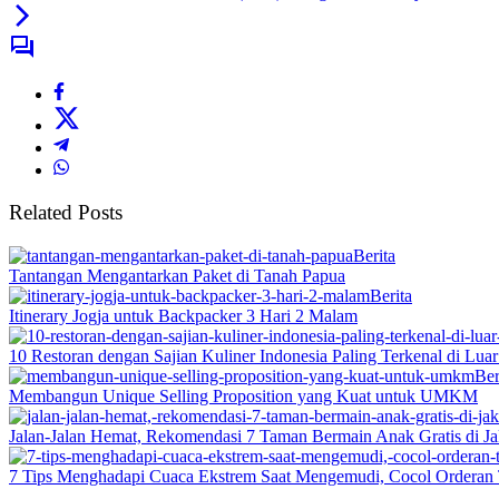
Related Posts
Berita
Tantangan Mengantarkan Paket di Tanah Papua
Berita
Itinerary Jogja untuk Backpacker 3 Hari 2 Malam
10 Restoran dengan Sajian Kuliner Indonesia Paling Terkenal di Lua
Ber
Membangun Unique Selling Proposition yang Kuat untuk UMKM
Jalan-Jalan Hemat, Rekomendasi 7 Taman Bermain Anak Gratis di Ja
7 Tips Menghadapi Cuaca Ekstrem Saat Mengemudi, Cocol Orderan 