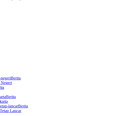
Berita
r Negeri
ita
Berita
karta
Berita
Tetap Lancar