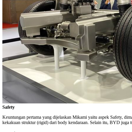
Safety
Keuntungan pertama yang dijelaskan Mikami yaitu aspek Safety, dim
kekakuan struktur (rigid) dari body kendaraan. Selain itu, BYD juga 