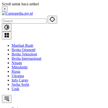
Skip
Scroll untuk baca artikel
to
×
content
Manfaat Buah
Berita Otomotif
Berita Teknologi
Berita Internasional
Nissan
Mitsubishi
Rusia
Ukraina
Info Cargo
Serba Serbi
Unik