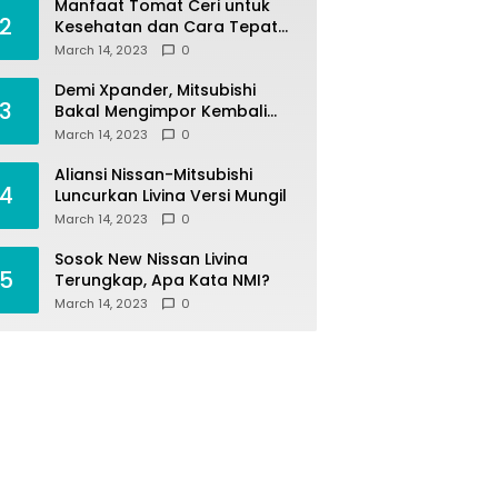
Manfaat Tomat Ceri untuk
2
Kesehatan dan Cara Tepat
Mengonsumsinya
March 14, 2023
0
Demi Xpander, Mitsubishi
3
Bakal Mengimpor Kembali
Pajero Sport
March 14, 2023
0
Aliansi Nissan-Mitsubishi
4
Luncurkan Livina Versi Mungil
March 14, 2023
0
Sosok New Nissan Livina
5
Terungkap, Apa Kata NMI?
March 14, 2023
0