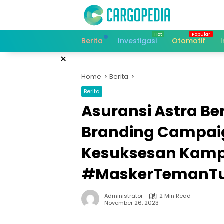
Skip
to
content
Berita
Investigasi
Otomotif
×
Home
Berita
Berita
Asuransi Astra Be
Branding Campaign
Kesuksesan Kam
#MaskerTemanTu
Administrator
2 Min Read
November 26, 2023