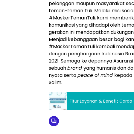
pelanggan maupun masyarakat sec
teman-teman Tuli. Melalui misi sos
#MaskerTemanTuli, kami memberikan
komunikasi yang dihadapi oleh teman
gerakan ini mendapatkan dukungan l
Menjadi kebanggaan besar bagi ka
#MaskerTemanTuli kembali mendapa
dengan penghargaan Indonesia Bra
2021. Semoga ke depannya Asuransi 
sebuah
brand
yang humanis dan da
nyata serta
peace of mind
kepada 
Salim.
Fitur Layanan & Benefit Garda