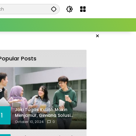
×
Popular Posts
Joki Tugas Kuliah Makin
1
Menjamur, Gimana Solusi
Mencegahnya?
October 10, 2024
0