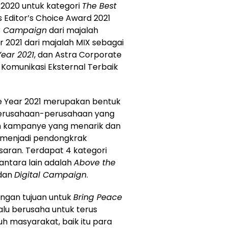
 2020 untuk kategori
The Best
s Editor’s Choice Award 2021
ng Campaign
dari majalah
r 2021 dari majalah MIX sebagai
Year 2021
, dan Astra Corporate
 Komunikasi Eksternal Terbaik
e Year 2021 merupakan bentuk
 perusahaan-perusahaan yang
an kampanye yang menarik dan
 menjadi pendongkrak
saran. Terdapat 4 kategori
antara lain adalah
Above the
dan
Digital Campaign
.
engan tujuan untuk
Bring Peace
lalu berusaha untuk terus
 masyarakat, baik itu para