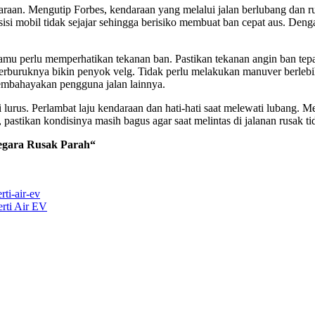
endaraan. Mengutip Forbes, kendaraan yang melalui jalan berlubang dan
si mobil tidak sejajar sehingga berisiko membuat ban cepat aus. Denga
i kamu perlu memperhatikan tekanan ban. Pastikan tekanan angin ban te
rburuknya bikin penyok velg. Tidak perlu melakukan manuver berlebiha
 membahayakan pengguna jalan lainnya.
i lurus. Perlambat laju kendaraan dan hati-hati saat melewati lubang. 
pastikan kondisinya masih bagus agar saat melintas di jalanan rusak 
egara Rusak Parah
“
erti Air EV