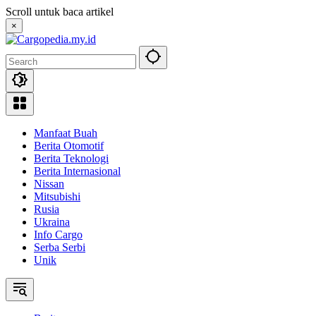
Skip
Scroll untuk baca artikel
to
×
content
Manfaat Buah
Berita Otomotif
Berita Teknologi
Berita Internasional
Nissan
Mitsubishi
Rusia
Ukraina
Info Cargo
Serba Serbi
Unik