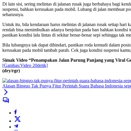
Di lain sisi, sering melintas di jalanan rusak juga berbahaya bagi k
suspensi, bahkan kerusakan pada mobil. Lubang di jalan membuat posi
seharusnya.
Untuk itu, bila kendaraan harus melintas di jalanan rusak setiap har
rendah bisa menimbulkan adanya benjolan pada ban bahkan kondisi te
pastikan kondisi lalu lintas di sekitar benar-benar sepi sehingga tak
Bila lubangnya tak dapat dihindari, pastikan roda kemudi dalam posis
kerusakan pada mobil tambah parah. Cek juga kondisi suspensi kamu, 
Simak Video “
Penampakan Jalan Parung Panjang yang Viral G
[Gambas:Video 20detik]
(dry/rgr)
Alasan Binguo Tak Punya Fitur Perintah Suara Bahasa Indonesia sep