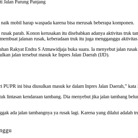
i Jalan Parung Panjang
ng naik mobil harap waspada karena bisa merusak beberapa komponen.
rusak parah. Konon kerusakan itu disebabkan adanya aktivitas truk ta
embuat jalanan rusak, keberadaan truk itu juga mengganggu aktivitas
ahan Rakyat Endra S Atmawidjaja buka suara. Ia menyebut jalan rusa
an jalan tersebut masuk ke Inpres Jalan Daerah (IJD).
dari PUPR ini bisa diusulkan masuk ke dalam Inpres Jalan Daerah,” kata
untuk lintasan kendaraan tambang. Dia menyebut jika jalan tambang b
gak ada jalan tambangnya ya rusak lagi. Karena yang dilalui adalah tru
anggu