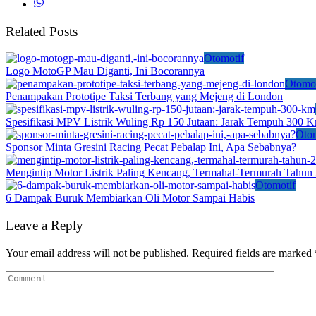
Related Posts
Otomotif
Logo MotoGP Mau Diganti, Ini Bocorannya
Otomot
Penampakan Prototipe Taksi Terbang yang Mejeng di London
Spesifikasi MPV Listrik Wuling Rp 150 Jutaan: Jarak Tempuh 300 
Otom
Sponsor Minta Gresini Racing Pecat Pebalap Ini, Apa Sebabnya?
Mengintip Motor Listrik Paling Kencang, Termahal-Termurah Tahun
Otomotif
6 Dampak Buruk Membiarkan Oli Motor Sampai Habis
Leave a Reply
Your email address will not be published.
Required fields are marked