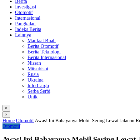
Berita
Investigasi
Otomotif
Internasional
Pangkalan
Indeks Berita
Lainnya
Manfaat Buah
Berita Otomotif
Berita Teknologi
Berita Internasional
Nissan
Mitsubishi
Rusia
Ukraina
Info Cargo
Serba Serbi
Unik
×
×
Home
Otomotif
Awas! Ini Bahayanya Mobil Sering Lewat Jalanan Ru
Otomotif
Awas! Ini Bahayanya Mobil Sering Lewat 