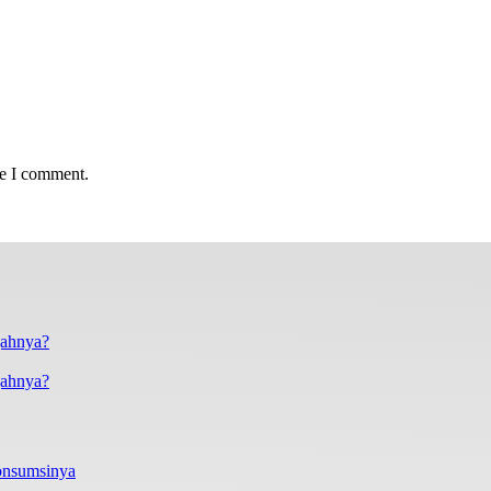
me I comment.
gahnya?
onsumsinya