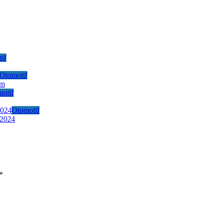
if
Otomotif
Km
otif
Otomotif
 2024
*