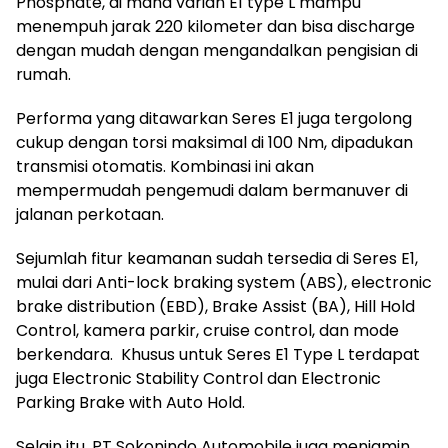
Phosphate, di mana varian E1 type L mampu
menempuh jarak 220 kilometer dan bisa discharge
dengan mudah dengan mengandalkan pengisian di
rumah.
Performa yang ditawarkan Seres E1 juga tergolong
cukup dengan torsi maksimal di 100 Nm, dipadukan
transmisi otomatis. Kombinasi ini akan
mempermudah pengemudi dalam bermanuver di
jalanan perkotaan.
Sejumlah fitur keamanan sudah tersedia di Seres E1,
mulai dari Anti-lock braking system (ABS), electronic
brake distribution (EBD), Brake Assist (BA), Hill Hold
Control, kamera parkir, cruise control, dan mode
berkendara. Khusus untuk Seres E1 Type L terdapat
juga Electronic Stability Control dan Electronic
Parking Brake with Auto Hold.
Selain itu, PT Sokonindo Automobile juga menjamin