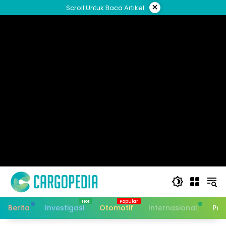
Skip
×
Scroll Untuk Baca Artikel
to
content
Berita
Investigasi
Otomotif
Internasional
Pan