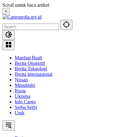
Skip
Scroll untuk baca artikel
to
×
content
Manfaat Buah
Berita Otomotif
Berita Teknologi
Berita Internasional
Nissan
Mitsubishi
Rusia
Ukraina
Info Cargo
Serba Serbi
Unik