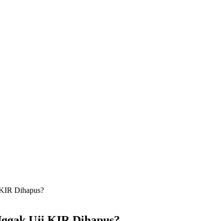
 KIR Dihapus?
 Nggak Uji KIR Dihapus?