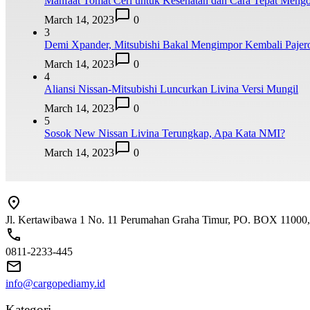
Manfaat Tomat Ceri untuk Kesehatan dan Cara Tepat Meng
March 14, 2023
0
3
Demi Xpander, Mitsubishi Bakal Mengimpor Kembali Pajer
March 14, 2023
0
4
Aliansi Nissan-Mitsubishi Luncurkan Livina Versi Mungil
March 14, 2023
0
5
Sosok New Nissan Livina Terungkap, Apa Kata NMI?
March 14, 2023
0
Jl. Kertawibawa 1 No. 11 Perumahan Graha Timur, PO. BOX 11000, 
0811-2233-445
info@cargopediamy.id
Kategori