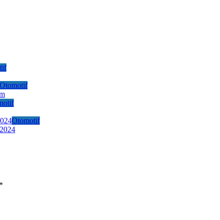
if
Otomotif
Km
otif
Otomotif
 2024
*