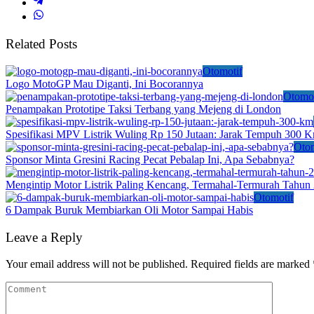
Related Posts
Otomotif
Logo MotoGP Mau Diganti, Ini Bocorannya
Otomot
Penampakan Prototipe Taksi Terbang yang Mejeng di London
Spesifikasi MPV Listrik Wuling Rp 150 Jutaan: Jarak Tempuh 300 
Otom
Sponsor Minta Gresini Racing Pecat Pebalap Ini, Apa Sebabnya?
Mengintip Motor Listrik Paling Kencang, Termahal-Termurah Tahun
Otomotif
6 Dampak Buruk Membiarkan Oli Motor Sampai Habis
Leave a Reply
Your email address will not be published.
Required fields are marked