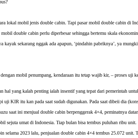
pus?
lokal mobil jenis double cabin. Tapi pasar mobil double cabin di Ind
mobil double cabin perlu diperbesar sehingga bertemu skala ekonominy
 kayak sekarang nggak ada apapun, ‘pindahin pabriknya’, ya mungkin be
dengan mobil penumpang, kendaraan itu tetap wajib kir, – proses uji k
n hal yang kalah penting ialah insentif yang tepat dari pemerintah unt
tapi uji KIR itu kan pada saat sudah digunakan. Pada saat dibeii dia (kon
uzu saat ini menjual double cabin berpenggerak 4×4, peminatnya datan
bil sejuta umat di Indonesia. Tiap bulan bisa tembus puluhan ribu unit.
in selama 2023 lalu, penjualan double cabin 4×4 tembus 25.072 unit. Ter