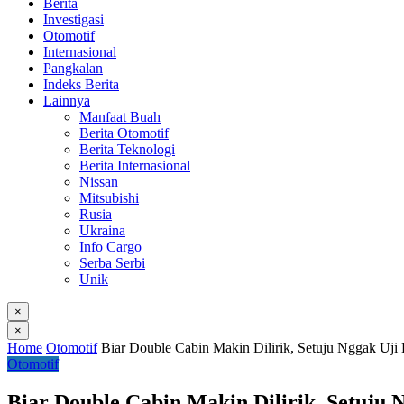
Berita
Investigasi
Otomotif
Internasional
Pangkalan
Indeks Berita
Lainnya
Manfaat Buah
Berita Otomotif
Berita Teknologi
Berita Internasional
Nissan
Mitsubishi
Rusia
Ukraina
Info Cargo
Serba Serbi
Unik
×
×
Home
Otomotif
Biar Double Cabin Makin Dilirik, Setuju Nggak Uji
Otomotif
Biar Double Cabin Makin Dilirik, Setuju