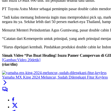
dan Isuzu D-Max 990 unit. Ini penjualan selama satu tahun.
PT Toyota Astra Motor sebagai pemimpin pasar double cabin mendoro
“Jadi kalau memang Indonesia ingin mau memproduksi pick up, market p
negara itu ya. Sekitar lebih dari 50 persen market-nya Thailand, ha
Menurut Menteri Perindustrian Agus Gumiwang, pasar double cabin I
“Catatan dari Kemenperin untuk prinsipal, yang aneh prinsipal menjad
“Harus dipelajari kembali. Pindahkan produksi double cabin ke Indones
Simak Video “
Pas Buat Healing! Isuzu Pamer Campervan di GI
[Gambas:Video 20detik]
(riar/din)
Yamaha MX King 2024 Meluncur, Sudah Dilengkapi Fitur Keyless