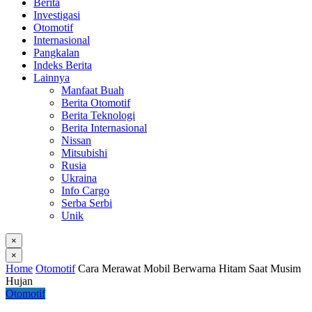
Berita
Investigasi
Otomotif
Internasional
Pangkalan
Indeks Berita
Lainnya
Manfaat Buah
Berita Otomotif
Berita Teknologi
Berita Internasional
Nissan
Mitsubishi
Rusia
Ukraina
Info Cargo
Serba Serbi
Unik
×
×
Home
Otomotif
Cara Merawat Mobil Berwarna Hitam Saat Musim
Hujan
Otomotif