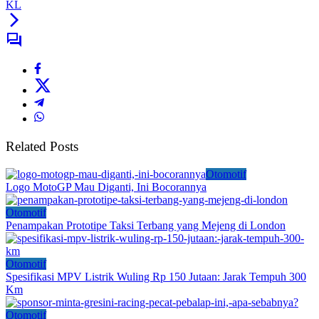
KL
Related Posts
Otomotif
Logo MotoGP Mau Diganti, Ini Bocorannya
Otomotif
Penampakan Prototipe Taksi Terbang yang Mejeng di London
Otomotif
Spesifikasi MPV Listrik Wuling Rp 150 Jutaan: Jarak Tempuh 300
Km
Otomotif