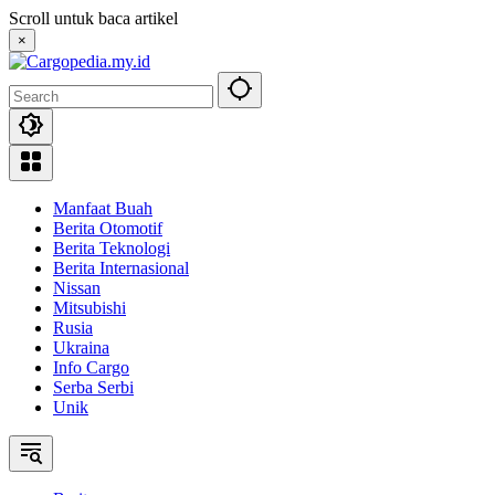
Skip
Scroll untuk baca artikel
to
×
content
Manfaat Buah
Berita Otomotif
Berita Teknologi
Berita Internasional
Nissan
Mitsubishi
Rusia
Ukraina
Info Cargo
Serba Serbi
Unik