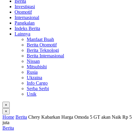
Berita
Investigasi
Otomotif
Internasional
Pangkalan
Indeks Berita
Lainnya
Manfaat Buah
Berita Otomotif
Berita Teknologi
Berita Internasional
Nissan
Mitsubishi
Rusia
Ukraina
Info Cargo
Serba Serbi
Unik
×
×
Home
Berita
Chery Kabarkan Harga Omoda 5 GT akan Naik Rp 5
juta
Berita