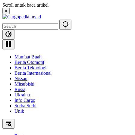
Skip
Scroll untuk baca artikel
to
×
content
Manfaat Buah
Berita Otomotif
Berita Teknologi
Berita Internasional
Nissan
Mitsubishi
Rusia
Ukraina
Info Cargo
Serba Serbi
Unik