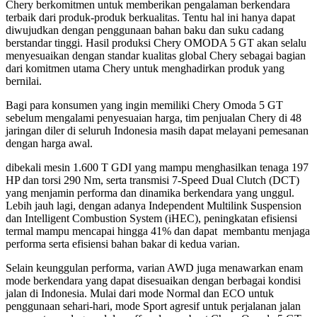
Chery berkomitmen untuk memberikan pengalaman berkendara
terbaik dari produk-produk berkualitas. Tentu hal ini hanya dapat
diwujudkan dengan penggunaan bahan baku dan suku cadang
berstandar tinggi. Hasil produksi Chery OMODA 5 GT akan selalu
menyesuaikan dengan standar kualitas global Chery sebagai bagian
dari komitmen utama Chery untuk menghadirkan produk yang
bernilai.
Bagi para konsumen yang ingin memiliki Chery Omoda 5 GT
sebelum mengalami penyesuaian harga, tim penjualan Chery di 48
jaringan diler di seluruh Indonesia masih dapat melayani pemesanan
dengan harga awal.
dibekali mesin 1.600 T GDI yang mampu menghasilkan tenaga 197
HP dan torsi 290 Nm, serta transmisi 7-Speed Dual Clutch (DCT)
yang menjamin performa dan dinamika berkendara yang unggul.
Lebih jauh lagi, dengan adanya Independent Multilink Suspension
dan Intelligent Combustion System (iHEC), peningkatan efisiensi
termal mampu mencapai hingga 41% dan dapat membantu menjaga
performa serta efisiensi bahan bakar di kedua varian.
Selain keunggulan performa, varian AWD juga menawarkan enam
mode berkendara yang dapat disesuaikan dengan berbagai kondisi
jalan di Indonesia. Mulai dari mode Normal dan ECO untuk
penggunaan sehari-hari, mode Sport agresif untuk perjalanan jalan