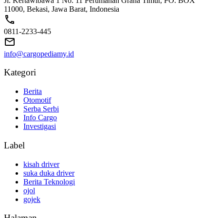
Jl. Kertawibawa 1 No. 11 Perumahan Graha Timur, PO. BOX
11000, Bekasi, Jawa Barat, Indonesia
0811-2233-445
info@cargopediamy.id
Kategori
Berita
Otomotif
Serba Serbi
Info Cargo
Investigasi
Label
kisah driver
suka duka driver
Berita Teknologi
ojol
gojek
Halaman