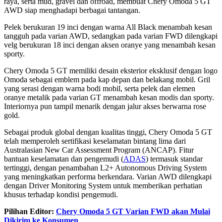
raya, serta mud, gravel dan offroad, membuat Chery Omoda 5 GT
AWD siap menghadapi berbagai tantangan.
Pelek berukuran 19 inci dengan warna All Black menambah kesan
tangguh pada varian AWD, sedangkan pada varian FWD dilengkapi
velg berukuran 18 inci dengan aksen oranye yang menambah kesan
sporty.
Chery Omoda 5 GT memiliki desain eksterior eksklusif dengan logo
Omoda sebagai emblem pada kap depan dan belakang mobil. Gril
yang serasi dengan warna bodi mobil, serta pelek dan elemen
oranye metalik pada varian GT menambah kesan modis dan sporty.
Interiornya pun tampil menarik dengan jalur akses berwarna rose
gold.
Sebagai produk global dengan kualitas tinggi, Chery Omoda 5 GT
telah memperoleh sertifikasi keselamatan bintang lima dari
Australasian New Car Assessment Program (ANCAP). Fitur
bantuan keselamatan dan pengemudi (
ADAS
) termasuk standar
tertinggi, dengan penambahan L2+ Autonomous Driving System
yang meningkatkan performa berkendara. Varian AWD dilengkapi
dengan Driver Monitoring System untuk memberikan perhatian
khusus terhadap kondisi pengemudi.
Pilihan Editor:
Chery Omoda 5 GT Varian FWD akan Mulai
Dikirim ke Konsumen