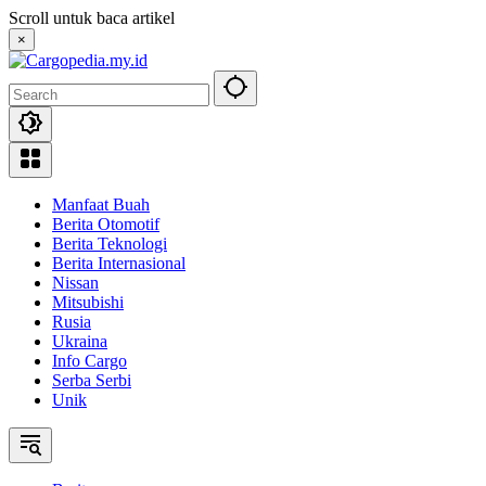
Skip
Scroll untuk baca artikel
to
×
content
Manfaat Buah
Berita Otomotif
Berita Teknologi
Berita Internasional
Nissan
Mitsubishi
Rusia
Ukraina
Info Cargo
Serba Serbi
Unik