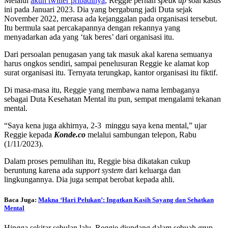
Melalui
akun twitter pribadinya
, Reggie pernah
speak up
soal kasus
ini pada Januari 2023. Dia yang bergabung jadi Duta sejak
November 2022, merasa ada kejanggalan pada organisasi tersebut.
Itu bermula saat percakapannya dengan rekannya yang
menyadarkan ada yang ‘tak beres’ dari organisasi itu.
Dari persoalan penugasan yang tak masuk akal karena semuanya
harus ongkos sendiri, sampai penelusuran Reggie ke alamat kop
surat organisasi itu. Ternyata terungkap, kantor organisasi itu fiktif.
Di masa-masa itu, Reggie yang membawa nama lembaganya
sebagai Duta Kesehatan Mental itu pun, sempat mengalami tekanan
mental.
“Saya kena juga akhirnya, 2-3 minggu saya kena mental,” ujar
Reggie kepada
Konde.co
melalui sambungan telepon, Rabu
(1/11/2023).
Dalam proses pemulihan itu, Reggie bisa dikatakan cukup
beruntung karena ada
support system
dari keluarga dan
lingkungannya. Dia juga sempat berobat kepada ahli.
Baca Juga:
Makna ‘Hari Pelukan’: Ingatkan Kasih Sayang dan Sehatkan
Mental
Hingga sekitar sebulan lalu, Reggie diundang dalam sebuah grup