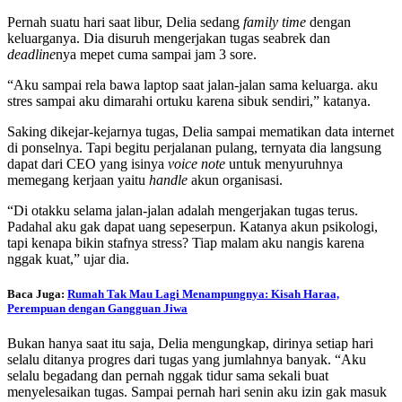
Pernah suatu hari saat libur, Delia sedang
family time
dengan
keluarganya. Dia disuruh mengerjakan tugas seabrek dan
deadline
nya mepet cuma sampai jam 3 sore.
“Aku sampai rela bawa laptop saat jalan-jalan sama keluarga. aku
stres sampai aku dimarahi ortuku karena sibuk sendiri,” katanya.
Saking dikejar-kejarnya tugas, Delia sampai mematikan data internet
di ponselnya. Tapi begitu perjalanan pulang, ternyata dia langsung
dapat dari CEO yang isinya
voice note
untuk menyuruhnya
memegang kerjaan yaitu
handle
akun organisasi.
“Di otakku selama jalan-jalan adalah mengerjakan tugas terus.
Padahal aku gak dapat uang sepeserpun. Katanya akun psikologi,
tapi kenapa bikin stafnya stress? Tiap malam aku nangis karena
nggak kuat,” ujar dia.
Baca Juga:
Rumah Tak Mau Lagi Menampungnya: Kisah Haraa,
Perempuan dengan Gangguan Jiwa
Bukan hanya saat itu saja, Delia mengungkap, dirinya setiap hari
selalu ditanya progres dari tugas yang jumlahnya banyak. “Aku
selalu begadang dan pernah nggak tidur sama sekali buat
menyelesaikan tugas. Sampai pernah hari senin aku izin gak masuk