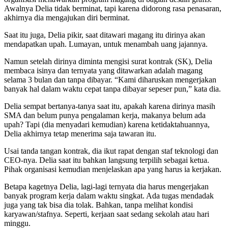
Awalnya Delia tidak berminat, tapi karena didorong rasa penasaran,
akhirnya dia mengajukan diri berminat.
Saat itu juga, Delia pikir, saat ditawari magang itu dirinya akan
mendapatkan upah. Lumayan, untuk menambah uang jajannya.
Namun setelah dirinya diminta mengisi surat kontrak (SK), Delia
membaca isinya dan ternyata yang ditawarkan adalah magang
selama 3 bulan dan tanpa dibayar. “Kami diharuskan mengerjakan
banyak hal dalam waktu cepat tanpa dibayar sepeser pun,” kata dia.
Delia sempat bertanya-tanya saat itu, apakah karena dirinya masih
SMA dan belum punya pengalaman kerja, makanya belum ada
upah? Tapi (dia menyadari kemudian) karena ketidaktahuannya,
Delia akhirnya tetap menerima saja tawaran itu.
Usai tanda tangan kontrak, dia ikut rapat dengan staf teknologi dan
CEO-nya. Delia saat itu bahkan langsung terpilih sebagai ketua.
Pihak organisasi kemudian menjelaskan apa yang harus ia kerjakan.
Betapa kagetnya Delia, lagi-lagi ternyata dia harus mengerjakan
banyak program kerja dalam waktu singkat. Ada tugas mendadak
juga yang tak bisa dia tolak. Bahkan, tanpa melihat kondisi
karyawan/stafnya. Seperti, kerjaan saat sedang sekolah atau hari
minggu.