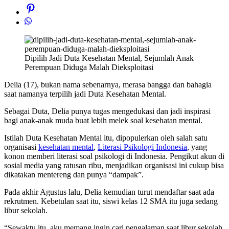
Dipilih Jadi Duta Kesehatan Mental, Sejumlah Anak
Perempuan Diduga Malah Dieksploitasi
Delia (17), bukan nama sebenarnya, merasa bangga dan bahagia
saat namanya terpilih jadi Duta Kesehatan Mental.
Sebagai Duta, Delia punya tugas mengedukasi dan jadi inspirasi
bagi anak-anak muda buat lebih melek soal kesehatan mental.
Istilah Duta Kesehatan Mental itu, dipopulerkan oleh salah satu
organisasi
kesehatan mental
,
Literasi Psikologi Indonesia
, yang
konon memberi literasi soal psikologi di Indonesia. Pengikut akun di
sosial media yang ratusan ribu, menjadikan organisasi ini cukup bisa
dikatakan mentereng dan punya “dampak”.
Pada akhir Agustus lalu, Delia kemudian turut mendaftar saat ada
rekrutmen. Kebetulan saat itu, siswi kelas 12 SMA itu juga sedang
libur sekolah.
“Sewaktu itu, aku memang ingin cari pengalaman saat libur sekolah