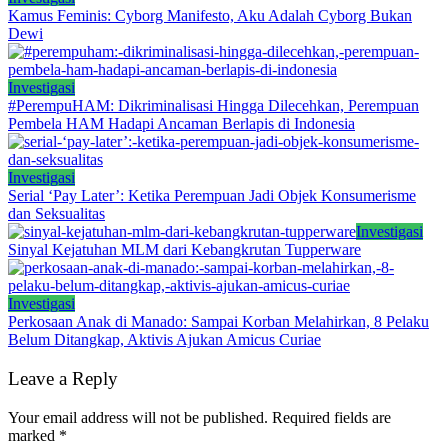
Kamus Feminis: Cyborg Manifesto, Aku Adalah Cyborg Bukan
Dewi
Investigasi
#PerempuHAM: Dikriminalisasi Hingga Dilecehkan, Perempuan
Pembela HAM Hadapi Ancaman Berlapis di Indonesia
Investigasi
Serial ‘Pay Later’: Ketika Perempuan Jadi Objek Konsumerisme
dan Seksualitas
Investigasi
Sinyal Kejatuhan MLM dari Kebangkrutan Tupperware
Investigasi
Perkosaan Anak di Manado: Sampai Korban Melahirkan, 8 Pelaku
Belum Ditangkap, Aktivis Ajukan Amicus Curiae
Leave a Reply
Your email address will not be published.
Required fields are
marked
*