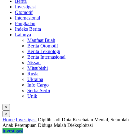
Berita
Investigasi
Otomotif
Internasional
Pangkalan
Indeks Berita
Lainnya
Manfaat Buah
Berita Otomotif
Berita Teknologi
Berita Internasional
Nissan
Mitsubishi
Rusia
Ukraina
Info Cargo
Serba Serbi
Unik
×
×
Home
Investigasi
Dipilih Jadi Duta Kesehatan Mental, Sejumlah
Anak Perempuan Diduga Malah Dieksploitasi
Investigasi