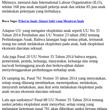
Mirisnya, menurut data International Labour Organization (ILO),
sekitar 168 juta anak menjadi pekerja anak dan sekitar 85 juta anak
melakukan pekerjaan yang berbahaya.
Baca Juga:
Pekerja Anak, Situasi Sulit yang Menjerat Anak
Adapun UU yang mengatur eksploitasi anak seperti UU No 35
Tahun 2014 Perubahan atas UU Nomor 23 tahun 2002 tentang
Perlindungan Anak. Bahwa larangan bagi semua pihak, termasuk
orang tua untuk melakukan eksploitasi pada anak, baik eksploitasi
ekonomi dan/atau seksual.
Ada juga Pasal 20 UU Nomor 35 Tahun 2014 bahwa negara,
pemerintah, pemda, keluarga, masyarakat, keluarga dan orang
tua/wali bertanggung jawab dan berkewajiban dalam
menyelenggarakan perlindungan terhadap anak.
Di samping itu, Pasal 761 Nomor 35 tahun 2014 yang menyatakan,
setiap orang dilarang membiarkan, menempatkan, melakukan,
menyuruh melakukan, atau ikut serta melakukan eksploitasi pada
anak secara ekonomi dan/atau seksual.
Lalu apa sanksinya? Pasal 88 UU Nomor 35 Tahun 2014 tentang
sanksi pelaku eksploitasi anak menyebut, setiap orang yang
melanggar ketentuan pasal 761 akan diberikan sanksi berupa pidana