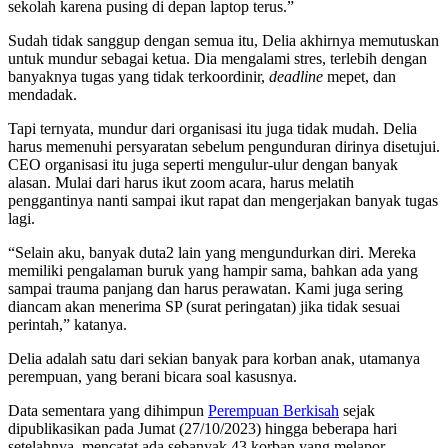
sekolah karena pusing di depan laptop terus.”
Sudah tidak sanggup dengan semua itu, Delia akhirnya memutuskan
untuk mundur sebagai ketua. Dia mengalami stres, terlebih dengan
banyaknya tugas yang tidak terkoordinir,
deadline
mepet, dan
mendadak.
Tapi ternyata, mundur dari organisasi itu juga tidak mudah. Delia
harus memenuhi persyaratan sebelum pengunduran dirinya disetujui.
CEO organisasi itu juga seperti mengulur-ulur dengan banyak
alasan. Mulai dari harus ikut zoom acara, harus melatih
penggantinya nanti sampai ikut rapat dan mengerjakan banyak tugas
lagi.
“Selain aku, banyak duta2 lain yang mengundurkan diri. Mereka
memiliki pengalaman buruk yang hampir sama, bahkan ada yang
sampai trauma panjang dan harus perawatan. Kami juga sering
diancam akan menerima SP (surat peringatan) jika tidak sesuai
perintah,” katanya.
Delia adalah satu dari sekian banyak para korban anak, utamanya
perempuan, yang berani bicara soal kasusnya.
Data sementara yang dihimpun
Perempuan Berkisah
sejak
dipublikasikan pada Jumat (27/10/2023) hingga beberapa hari
setelahnya, mencatat ada sebanyak 43 korban yang melapor.