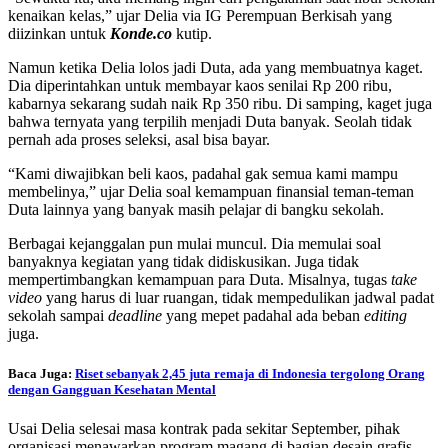
kenaikan kelas,” ujar Delia via IG Perempuan Berkisah yang
diizinkan untuk
Konde.co
kutip.
Namun ketika Delia lolos jadi Duta, ada yang membuatnya kaget.
Dia diperintahkan untuk membayar kaos senilai Rp 200 ribu,
kabarnya sekarang sudah naik Rp 350 ribu. Di samping, kaget juga
bahwa ternyata yang terpilih menjadi Duta banyak. Seolah tidak
pernah ada proses seleksi, asal bisa bayar.
“Kami diwajibkan beli kaos, padahal gak semua kami mampu
membelinya,” ujar Delia soal kemampuan finansial teman-teman
Duta lainnya yang banyak masih pelajar di bangku sekolah.
Berbagai kejanggalan pun mulai muncul. Dia memulai soal
banyaknya kegiatan yang tidak didiskusikan. Juga tidak
mempertimbangkan kemampuan para Duta. Misalnya, tugas
take
video
yang harus di luar ruangan, tidak mempedulikan jadwal padat
sekolah sampai
deadline
yang mepet padahal ada beban
editing
juga.
Baca Juga:
Riset sebanyak 2,45 juta remaja di Indonesia tergolong Orang
dengan Gangguan Kesehatan Mental
Usai Delia selesai masa kontrak pada sekitar September, pihak
organisasi menawarkan program magang di bagian desain grafis.