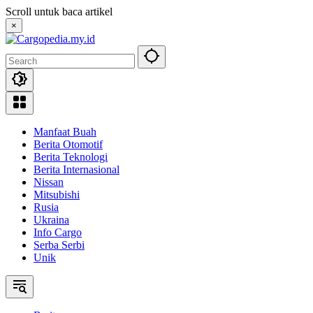
Skip
Scroll untuk baca artikel
to
×
content
Manfaat Buah
Berita Otomotif
Berita Teknologi
Berita Internasional
Nissan
Mitsubishi
Rusia
Ukraina
Info Cargo
Serba Serbi
Unik