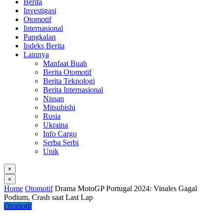
Berita
Investigasi
Otomotif
Internasional
Pangkalan
Indeks Berita
Lainnya
Manfaat Buah
Berita Otomotif
Berita Teknologi
Berita Internasional
Nissan
Mitsubishi
Rusia
Ukraina
Info Cargo
Serba Serbi
Unik
×
×
Home
Otomotif
Drama MotoGP Portugal 2024: Vinales Gagal
Podium, Crash saat Last Lap
Otomotif