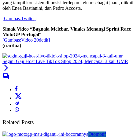
yang tampil konsisten di posisi terdepan keluar sebagai juara, diikuti
oleh Enea Bastianini, dan Pedro Accosta.
[Gambas:Twitter]
Simak Video “
Bagnaia Melebar, Vinales Menangi Sprint Race
MotoGP Portugal
“
[Gambas:Video 20detik]
(riar/lua)
Segini Gaji Host Live TikTok Shop 2024, Mencapai 3 kali UMR
Related Posts
Otomotif