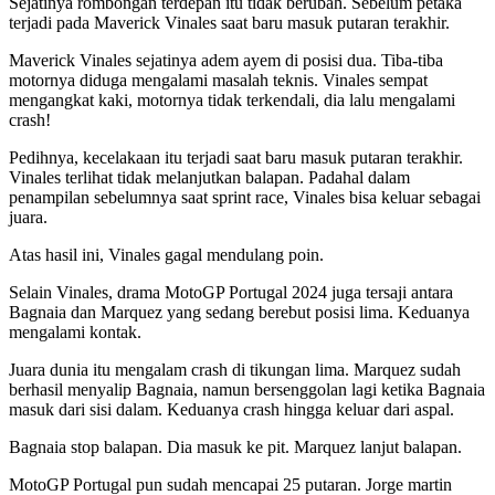
Sejatinya rombongan terdepan itu tidak berubah. Sebelum petaka
terjadi pada Maverick Vinales saat baru masuk putaran terakhir.
Maverick Vinales sejatinya adem ayem di posisi dua. Tiba-tiba
motornya diduga mengalami masalah teknis. Vinales sempat
mengangkat kaki, motornya tidak terkendali, dia lalu mengalami
crash!
Pedihnya, kecelakaan itu terjadi saat baru masuk putaran terakhir.
Vinales terlihat tidak melanjutkan balapan. Padahal dalam
penampilan sebelumnya saat sprint race, Vinales bisa keluar sebagai
juara.
Atas hasil ini, Vinales gagal mendulang poin.
Selain Vinales, drama MotoGP Portugal 2024 juga tersaji antara
Bagnaia dan Marquez yang sedang berebut posisi lima. Keduanya
mengalami kontak.
Juara dunia itu mengalam crash di tikungan lima. Marquez sudah
berhasil menyalip Bagnaia, namun bersenggolan lagi ketika Bagnaia
masuk dari sisi dalam. Keduanya crash hingga keluar dari aspal.
Bagnaia stop balapan. Dia masuk ke pit. Marquez lanjut balapan.
MotoGP Portugal pun sudah mencapai 25 putaran. Jorge martin