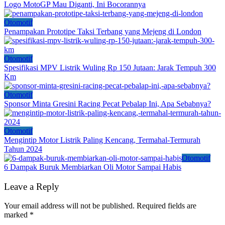
Logo MotoGP Mau Diganti, Ini Bocorannya
Otomotif
Penampakan Prototipe Taksi Terbang yang Mejeng di London
Otomotif
Spesifikasi MPV Listrik Wuling Rp 150 Jutaan: Jarak Tempuh 300
Km
Otomotif
Sponsor Minta Gresini Racing Pecat Pebalap Ini, Apa Sebabnya?
Otomotif
Mengintip Motor Listrik Paling Kencang, Termahal-Termurah
Tahun 2024
Otomotif
6 Dampak Buruk Membiarkan Oli Motor Sampai Habis
Leave a Reply
Your email address will not be published.
Required fields are
marked
*