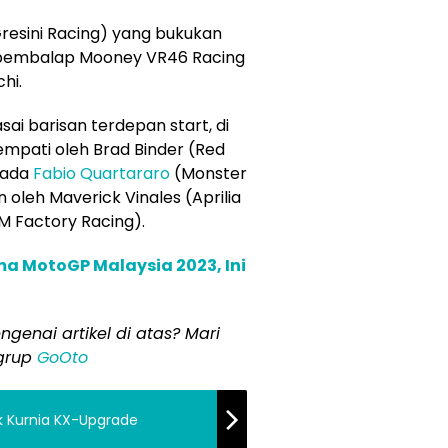
Gresini Racing) yang bukukan
dua pembalap Mooney VR46 Racing
hi.
i barisan terdepan start, di
itempati oleh Brad Binder (Red
 ada
Fabio Quartararo
(Monster
oleh Maverick Vinales (Aprilia
TM Factory Racing).
ma MotoGP Malaysia 2023, Ini
ngenai artikel di atas? Mari
 grup
GoOto
ik Kurnia KX-Upgrade