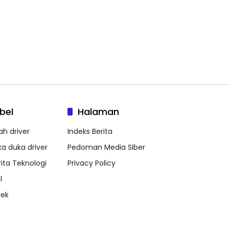
bel
Halaman
ah driver
Indeks Berita
ka duka driver
Pedoman Media Siber
rita Teknologi
Privacy Policy
l
jek