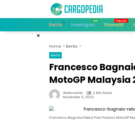
Skip
to
content
Berita
Investigasi
Otomotif
×
Home
Berita
Berita
Francesco Bagnaia
MotoGP Malaysia 
Webmaster
2 Min Read
November 11, 2023
Francesco Bagnaia Rebut Pole Position MotoGP M