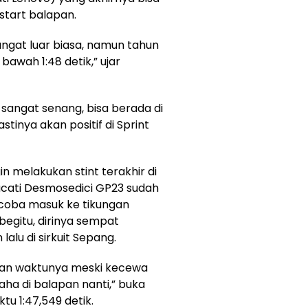
 start balapan.
angat luar biasa, namun tahun
bawah 1:48 detik,” ujar
n sangat senang, bisa berada di
stinya akan positif di Sprint
in melakukan stint terakhir di
 Ducati Desmosedici GP23 sudah
coba masuk ke tikungan
begitu, dirinya sempat
alu di sirkuit Sepang.
tan waktunya meski kecewa
aha di balapan nanti,” buka
u 1:47,549 detik.