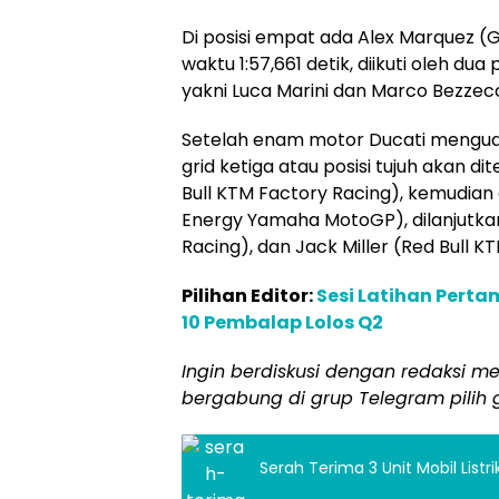
Di posisi empat ada Alex Marquez (
waktu 1:57,661 detik, diikuti oleh 
yakni Luca Marini dan Marco Bezzecc
Setelah enam motor Ducati menguasa
grid ketiga atau posisi tujuh akan d
Bull KTM Factory Racing), kemudian
Energy Yamaha MotoGP), dilanjutkan 
Racing), dan Jack Miller (Red Bull K
Pilihan Editor:
Sesi Latihan Perta
10 Pembalap Lolos Q2
Ingin berdiskusi dengan redaksi me
bergabung di grup Telegram pilih
Serah Terima 3 Unit Mobil Listr