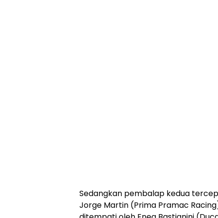
Sedangkan pembalap kedua tercepat 
Jorge Martin (Prima Pramac Racing)
ditempati oleh Enea Bastianini (Duc