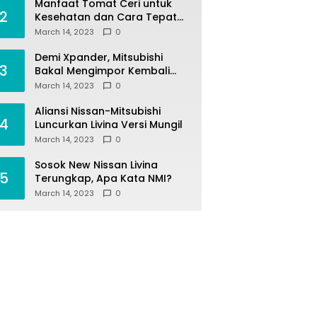
Manfaat Tomat Ceri untuk
2
Kesehatan dan Cara Tepat
Mengonsumsinya
March 14, 2023
0
Demi Xpander, Mitsubishi
3
Bakal Mengimpor Kembali
Pajero Sport
March 14, 2023
0
Aliansi Nissan-Mitsubishi
4
Luncurkan Livina Versi Mungil
March 14, 2023
0
Sosok New Nissan Livina
5
Terungkap, Apa Kata NMI?
March 14, 2023
0