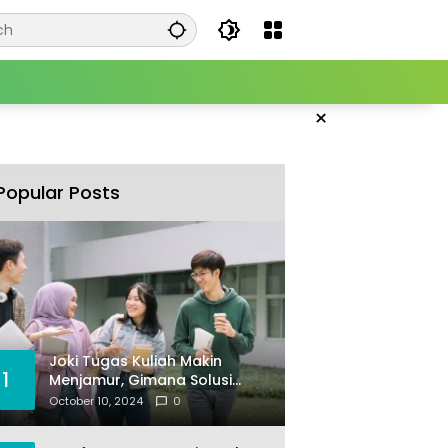
×
Popular Posts
Joki Tugas Kuliah Makin
1
Menjamur, Gimana Solusi
Mencegahnya?
October 10, 2024
0