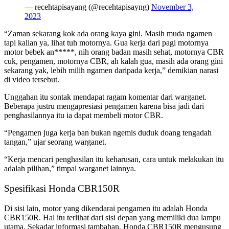
— recehtapisayang (@recehtapisayng)
November 3,
2023
“Zaman sekarang kok ada orang kaya gini. Masih muda ngamen
tapi kalian ya, lihat tuh motornya. Gua kerja dari pagi motornya
motor bebek an*****, nih orang badan masih sehat, motornya CBR
cuk, pengamen, motornya CBR, ah kalah gua, masih ada orang gini
sekarang yak, lebih milih ngamen daripada kerja,” demikian narasi
di video tersebut.
Unggahan itu sontak mendapat ragam komentar dari warganet.
Beberapa justru mengapresiasi pengamen karena bisa jadi dari
penghasilannya itu ia dapat membeli motor CBR.
“Pengamen juga kerja ban bukan ngemis duduk doang tengadah
tangan,” ujar seorang warganet.
“Kerja mencari penghasilan itu keharusan, cara untuk melakukan itu
adalah pilihan,” timpal warganet lainnya.
Spesifikasi Honda CBR150R
Di sisi lain, motor yang dikendarai pengamen itu adalah Honda
CBR150R. Hal itu terlihat dari sisi depan yang memiliki dua lampu
utama. Sekadar informasi tambahan, Honda CBR150R mengusung