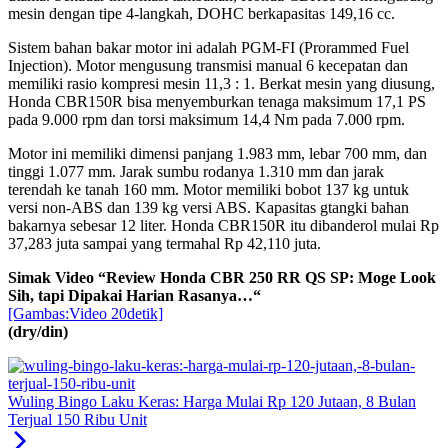
mesin dengan tipe 4-langkah, DOHC berkapasitas 149,16 cc.
Sistem bahan bakar motor ini adalah PGM-FI (Prorammed Fuel
Injection). Motor mengusung transmisi manual 6 kecepatan dan
memiliki rasio kompresi mesin 11,3 : 1. Berkat mesin yang diusung,
Honda CBR150R bisa menyemburkan tenaga maksimum 17,1 PS
pada 9.000 rpm dan torsi maksimum 14,4 Nm pada 7.000 rpm.
Motor ini memiliki dimensi panjang 1.983 mm, lebar 700 mm, dan
tinggi 1.077 mm. Jarak sumbu rodanya 1.310 mm dan jarak
terendah ke tanah 160 mm. Motor memiliki bobot 137 kg untuk
versi non-ABS dan 139 kg versi ABS. Kapasitas gtangki bahan
bakarnya sebesar 12 liter. Honda CBR150R itu dibanderol mulai Rp
37,283 juta sampai yang termahal Rp 42,110 juta.
Simak Video “
Review Honda CBR 250 RR QS SP: Moge Look
Sih, tapi Dipakai Harian Rasanya…
“
[Gambas:Video 20detik]
(dry/din)
Wuling Bingo Laku Keras: Harga Mulai Rp 120 Jutaan, 8 Bulan
Terjual 150 Ribu Unit