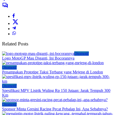
Related Posts
Otomotif
Logo MotoGP Mau Diganti, Ini Bocorannya
Otomotif
Penampakan Prototipe Taksi Terbang yang Mejeng di London
Otomotif
Spesifikasi MPV Listrik Wuling Rp 150 Jutaan: Jarak Tempuh 300
Km
Otomotif
Sponsor Minta Gresini Racing Pecat Pebalap Ini, Apa Sebabnya?