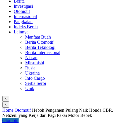
Berita
Investigasi
Otomotif
Internasional
Pangkalan
Indeks Berita
Lainnya
Manfaat Buah
Berita Otomotif
Berita Teknologi
Berita Internasional
Nissan
Mitsubishi
Rusia
Ukraina
Info Cargo
Serba Serbi
Unik
×
×
Home
Otomotif
Heboh Pengamen Pulang Naik Honda CBR,
Netizen: yang Kerja dari Pagi Pakai Motor Bebek
Otomotif