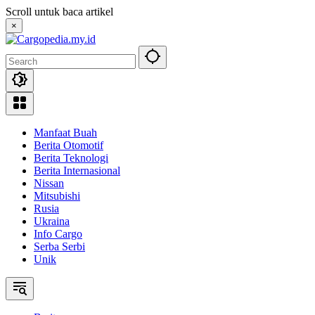
Skip
Scroll untuk baca artikel
to
×
content
Manfaat Buah
Berita Otomotif
Berita Teknologi
Berita Internasional
Nissan
Mitsubishi
Rusia
Ukraina
Info Cargo
Serba Serbi
Unik