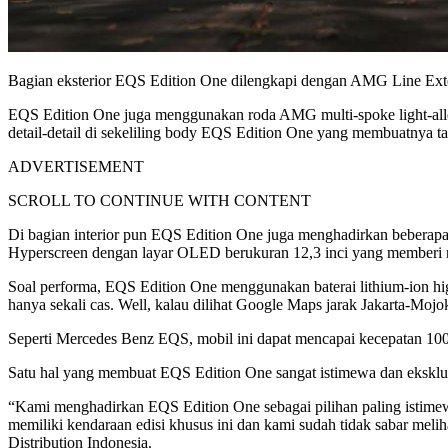
Bagian eksterior EQS Edition One dilengkapi dengan AMG Line Exte
EQS Edition One juga menggunakan roda AMG multi-spoke light-alloy 
detail-detail di sekeliling body EQS Edition One yang membuatnya tam
ADVERTISEMENT
SCROLL TO CONTINUE WITH CONTENT
Di bagian interior pun EQS Edition One juga menghadirkan beberapa
Hyperscreen dengan layar OLED berukuran 12,3 inci yang memberi nua
Soal performa, EQS Edition One menggunakan baterai lithium-ion hig
hanya sekali cas. Well, kalau dilihat Google Maps jarak Jakarta-Mojok
Seperti Mercedes Benz EQS, mobil ini dapat mencapai kecepatan 10
Satu hal yang membuat EQS Edition One sangat istimewa dan eksklusif
“Kami menghadirkan EQS Edition One sebagai pilihan paling istimewa
memiliki kendaraan edisi khusus ini dan kami sudah tidak sabar me
Distribution Indonesia.