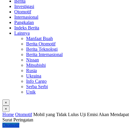
Berita
Investigasi
Otomotif
Internasional
Pangkalan
Indeks Berita
Lainnya
Manfaat Buah
Berita Otomotif
Berita Teknologi
Berita Internasional
Nissan
Mitsubishi
Rusia
Ukraina
Info Cargo
Serba Serbi
Unik
×
×
Home
Otomotif
Mobil yang Tidak Lulus Uji Emisi Akan Mendapat
Surat Peringatan
Otomotif