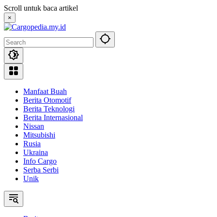
Skip
Scroll untuk baca artikel
to
×
content
Manfaat Buah
Berita Otomotif
Berita Teknologi
Berita Internasional
Nissan
Mitsubishi
Rusia
Ukraina
Info Cargo
Serba Serbi
Unik