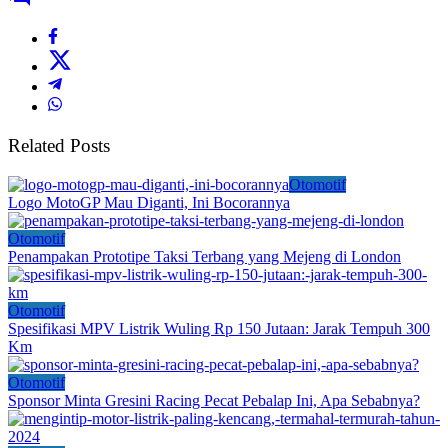
Related Posts
Otomotif
Logo MotoGP Mau Diganti, Ini Bocorannya
Otomotif
Penampakan Prototipe Taksi Terbang yang Mejeng di London
Otomotif
Spesifikasi MPV Listrik Wuling Rp 150 Jutaan: Jarak Tempuh 300
Km
Otomotif
Sponsor Minta Gresini Racing Pecat Pebalap Ini, Apa Sebabnya?