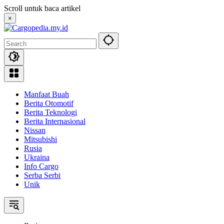
Skip
Scroll untuk baca artikel
to
×
content
Manfaat Buah
Berita Otomotif
Berita Teknologi
Berita Internasional
Nissan
Mitsubishi
Rusia
Ukraina
Info Cargo
Serba Serbi
Unik