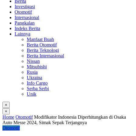
Berita
Investigasi
Otomotif
Internasional
Pangkalan
Indeks Berita
Lainnya
Manfaat Buah
Berita Otomotif
Berita Teknologi
Berita Internasional
Nissan
Mitsubishi
Rusia
Ukraina
Info Cargo
Serba Serbi
Unik
×
×
Home
Otomotif
Modifikator Indonesia Diperhitungkan di Osaka
Auto Messe 2024, Simak Sepak Terjangnya
Otomotif