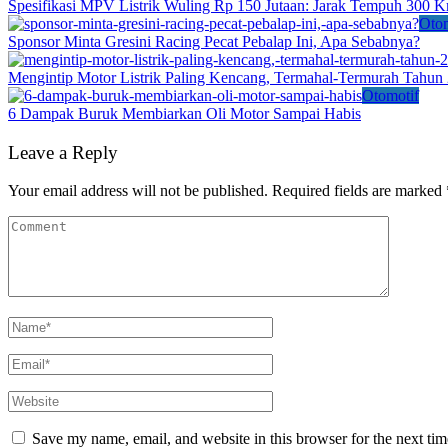
Spesifikasi MPV Listrik Wuling Rp 150 Jutaan: Jarak Tempuh 300 
Otom
Sponsor Minta Gresini Racing Pecat Pebalap Ini, Apa Sebabnya?
Mengintip Motor Listrik Paling Kencang, Termahal-Termurah Tahun
Otomotif
6 Dampak Buruk Membiarkan Oli Motor Sampai Habis
Leave a Reply
Your email address will not be published.
Required fields are marked
Save my name, email, and website in this browser for the next ti