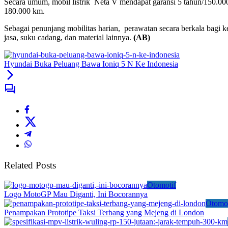
Secara umum, mobil listrik Neta V mendapat garansi 5 tahun/150.000
180.000 km.
Sebagai penunjang mobilitas harian, perawatan secara berkala bagi 
jasa, suku cadang, dan material lainnya.
(AB)
Hyundai Buka Peluang Bawa Ioniq 5 N Ke Indonesia
Related Posts
Otomotif
Logo MotoGP Mau Diganti, Ini Bocorannya
Otomot
Penampakan Prototipe Taksi Terbang yang Mejeng di London