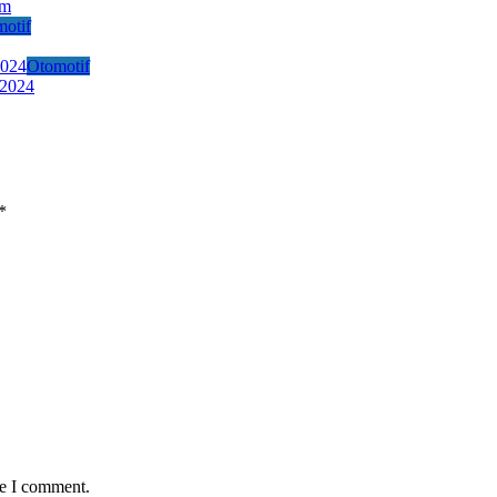
Km
otif
Otomotif
 2024
*
me I comment.