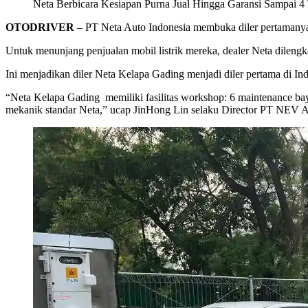
Neta Berbicara Kesiapan Purna Jual Hingga Garansi Sampai 4
OTODRIVER
– PT Neta Auto Indonesia membuka diler pertamanya 
Untuk menunjang penjualan mobil listrik mereka, dealer Neta dileng
Ini menjadikan diler Neta Kelapa Gading menjadi diler pertama di Ind
“Neta Kelapa Gading memiliki fasilitas workshop: 6 maintenance bay, p
mekanik standar Neta,” ucap JinHong Lin selaku Director PT NEV A