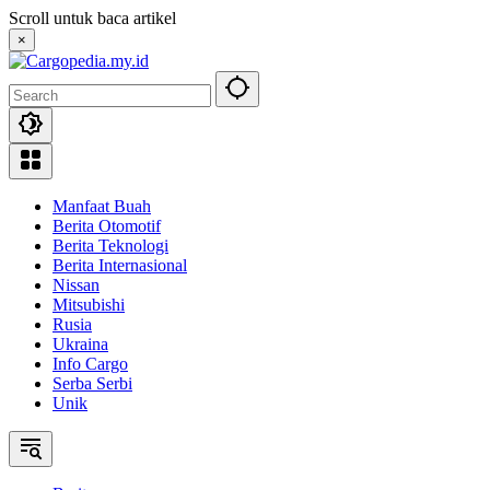
Skip
Scroll untuk baca artikel
to
×
content
Manfaat Buah
Berita Otomotif
Berita Teknologi
Berita Internasional
Nissan
Mitsubishi
Rusia
Ukraina
Info Cargo
Serba Serbi
Unik