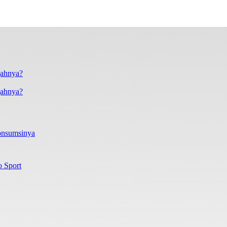
gahnya?
onsumsinya
o Sport