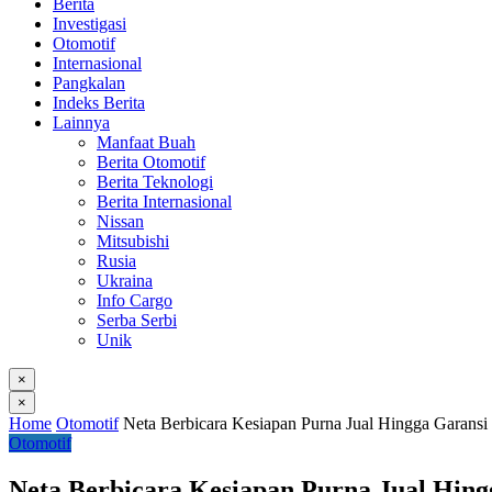
Berita
Investigasi
Otomotif
Internasional
Pangkalan
Indeks Berita
Lainnya
Manfaat Buah
Berita Otomotif
Berita Teknologi
Berita Internasional
Nissan
Mitsubishi
Rusia
Ukraina
Info Cargo
Serba Serbi
Unik
×
×
Home
Otomotif
Neta Berbicara Kesiapan Purna Jual Hingga Garans
Otomotif
Neta Berbicara Kesiapan Purna Jual Hing