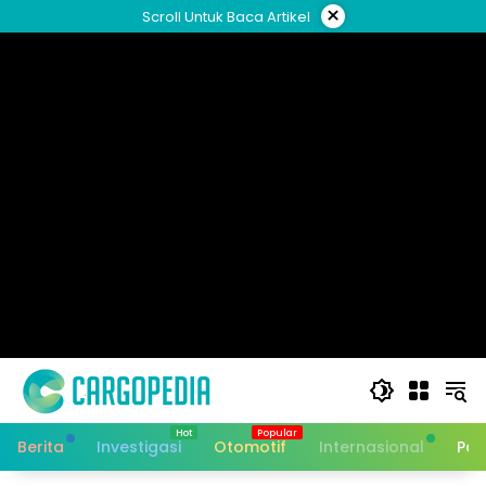
Skip
×
Scroll Untuk Baca Artikel
to
content
Berita
Investigasi
Otomotif
Internasional
Pan