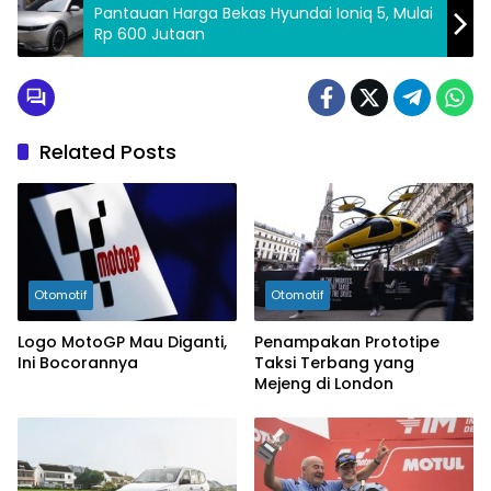
Pantauan Harga Bekas Hyundai Ioniq 5, Mulai
Rp 600 Jutaan
Related Posts
Otomotif
Otomotif
Logo MotoGP Mau Diganti,
Penampakan Prototipe
Ini Bocorannya
Taksi Terbang yang
Mejeng di London