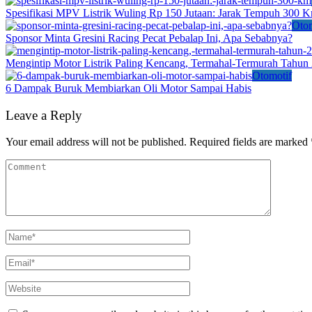
Spesifikasi MPV Listrik Wuling Rp 150 Jutaan: Jarak Tempuh 300 
Otom
Sponsor Minta Gresini Racing Pecat Pebalap Ini, Apa Sebabnya?
Mengintip Motor Listrik Paling Kencang, Termahal-Termurah Tahun
Otomotif
6 Dampak Buruk Membiarkan Oli Motor Sampai Habis
Leave a Reply
Your email address will not be published.
Required fields are marked