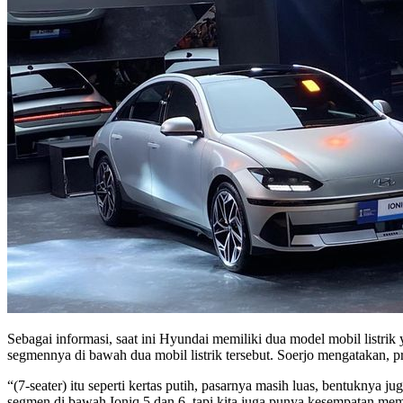
Sebagai informasi, saat ini Hyundai memiliki dua model mobil listr
segmennya di bawah dua mobil listrik tersebut. Soerjo mengatakan, p
“(7-seater) itu seperti kertas putih, pasarnya masih luas, bentuknya 
segmen di bawah Ioniq 5 dan 6, tapi kita juga punya kesempatan meme