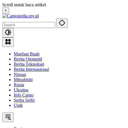
Skip
Scroll untuk baca artikel
to
×
content
Manfaat Buah
Berita Otomotif
Berita Teknologi
Berita Internasional
Nissan
Mitsubishi
Rusia
Ukraina
Info Cargo
Serba Serbi
Unik