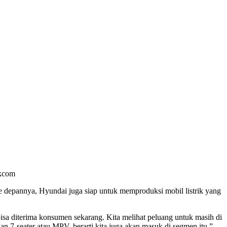
ikcom
ke depannya, Hyundai juga siap untuk memproduksi mobil listrik yang
u bisa diterima konsumen sekarang. Kita melihat peluang untuk masih di
n 7-seater atau MPV, berarti kita juga akan masuk di segmen itu,”