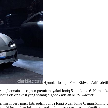
Hyundai Ioniq 6 Foto: Ridwan Arifin/det
ik yang bermain di segmen premium, yakni Ioniq 5 dan Ioniq 6. Namun 
roduk elektrifikasi yang sedang digodok adalah MPV 7-seater.
juga masih bervariasi, kita sudah punya Ioniq 5 dan Ioniq 6, mungkin it
nuhi kebutuhan lokal masyarakat Indonesia yang sangat familiar denga