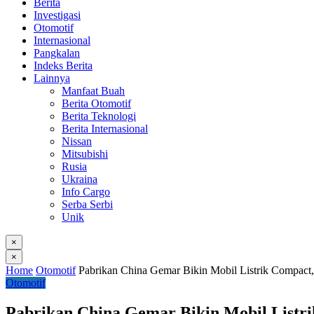
Berita
Investigasi
Otomotif
Internasional
Pangkalan
Indeks Berita
Lainnya
Manfaat Buah
Berita Otomotif
Berita Teknologi
Berita Internasional
Nissan
Mitsubishi
Rusia
Ukraina
Info Cargo
Serba Serbi
Unik
×
×
Home
Otomotif
Pabrikan China Gemar Bikin Mobil Listrik Compact,
Otomotif
Pabrikan China Gemar Bikin Mobil Listri