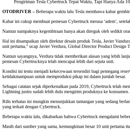
Pengiriman Tesla Cybertruck Tepat Waktu, Tapi Hanya Ada 10
OTODRIVER –
Beberapa waktu lalu Tesla membawa kabar gembir
Kabar ini cukup membuat pemesan Cybertruck merasa ‘adem’, setelah p
Namun nampaknya kegembiraan hanya akan direguk oleh sedikit oran
Hal ini disampaikan oleh direktur desain produk Tesla, Javier Van
unit pertama,” ucap Javier Verdura, Global Director Product Design Tes
Namun sayangnya, Verdura tidak memberikan alasan yang lebih lanju
pemesan Cybertrucknya telah mencapai lebih dari sejuta unit.
Kondisi ini tentu menjadi kekecewaan tersendiri bagi pemegang rese
ketidakmampuan untuk memproduksi pikap ini dalam jumlah besar.
Sebagai catatan sejak diperkenalkan pada 2019, Cybertruck telah m
Lightning justru sudah lebih dulu mengirim produknya ke konsumen.
Rilis terbatas ini mungkin menunjukkan tantangan yang sedang berlan
yang terkait dengan Cybertruck.
Beberapa waktu lalu, dikabarkan bahwa Cybertruck mengalami bebera
Masih dari sumber yang sama, kemungkinan besar 10 unit pertama itu 