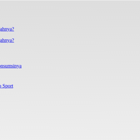
gahnya?
onsumsinya
o Sport