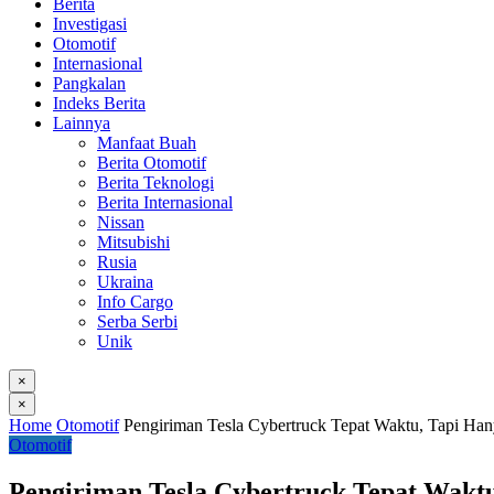
Berita
Investigasi
Otomotif
Internasional
Pangkalan
Indeks Berita
Lainnya
Manfaat Buah
Berita Otomotif
Berita Teknologi
Berita Internasional
Nissan
Mitsubishi
Rusia
Ukraina
Info Cargo
Serba Serbi
Unik
×
×
Home
Otomotif
Pengiriman Tesla Cybertruck Tepat Waktu, Tapi Han
Otomotif
Pengiriman Tesla Cybertruck Tepat Waktu