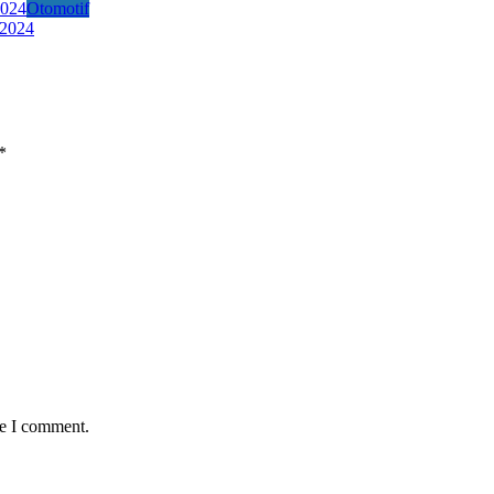
Otomotif
 2024
*
me I comment.