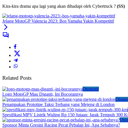
Kira-kira drama apa lagi yang akan dihadapi oleh Cybertruck ?
(SS)
Jelang MotoGP Valencia 2023: Bos Yamaha Yakin Kompetitif
Related Posts
Otomotif
Logo MotoGP Mau Diganti, Ini Bocorannya
Otomot
Penampakan Prototipe Taksi Terbang yang Mejeng di London
Spesifikasi MPV Listrik Wuling Rp 150 Jutaan: Jarak Tempuh 300 
Otom
Sponsor Minta Gresini Racing Pecat Pebalap Ini, Apa Sebabnya?