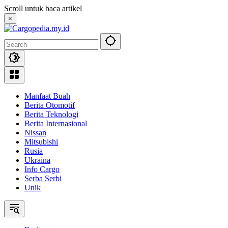
Skip
Scroll untuk baca artikel
to
×
content
Manfaat Buah
Berita Otomotif
Berita Teknologi
Berita Internasional
Nissan
Mitsubishi
Rusia
Ukraina
Info Cargo
Serba Serbi
Unik