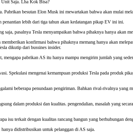
 Unit Saja. Lha Kok Bisa?
a. Pabrikan besutan Elon Musk ini mewartakan bahwa akan mulai mel
enantian lebih dari tiga tahun akan kedatangan pikap EV ini ini.
g saja, pasalnya Tesla menyampaikan bahwa pihaknya hanya akan mela
dura memberikan konfirmasi bahwa pihaknya memang hanya akan melepa
la dikutip dari bussines insider.
t, mengapa pabrikan AS itu hanya mampu mengirim jumlah yang sedemi
rvasi. Spekulasi mengenai kemampuan produksi Tesla pada produk pika
engalami beberapa penundaan pengiriman. Bahkan rival-rivalnya yang m
gsung dalam produksi dan kualitas. pengendalian, masalah yang secara 
pa isu terkait dengan kualitas rancang bangun yang berhubungan deng
hanya didistribusikan untuk pelanggan di AS saja.