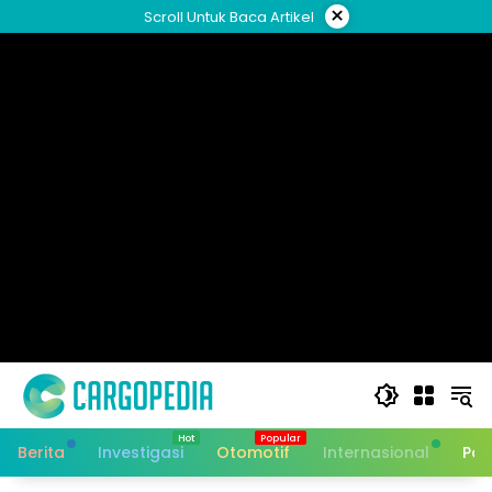
Skip
×
Scroll Untuk Baca Artikel
to
content
Berita
Investigasi
Otomotif
Internasional
Pan