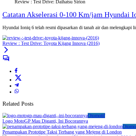
Review : Test Drive: Daihatsu Sirion
Catatan Akselerasi 0-100 Km/jam Hyundai Io
Hyundai Ioniq 6 telah resmi dipasarkan di tanah air dan melengkapi lin
Review : Test Drive: Toyota Kijang Innova (2016)
Related Posts
Otomotif
Logo MotoGP Mau Diganti, Ini Bocorannya
Otomot
Penampakan Prototipe Taksi Terbang yang Mejeng di London