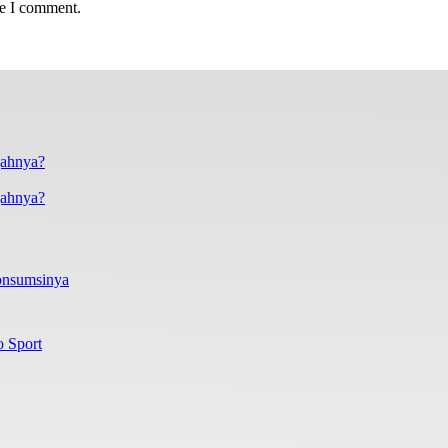
me I comment.
gahnya?
onsumsinya
o Sport