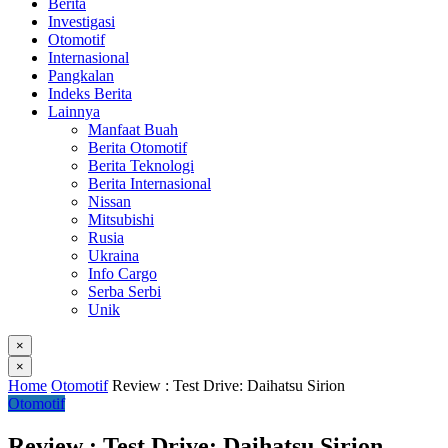
Berita
Investigasi
Otomotif
Internasional
Pangkalan
Indeks Berita
Lainnya
Manfaat Buah
Berita Otomotif
Berita Teknologi
Berita Internasional
Nissan
Mitsubishi
Rusia
Ukraina
Info Cargo
Serba Serbi
Unik
×
×
Home
Otomotif
Review : Test Drive: Daihatsu Sirion
Otomotif
Review : Test Drive: Daihatsu Sirion