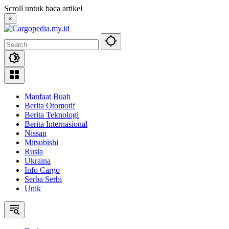
Skip
Scroll untuk baca artikel
to
×
content
Manfaat Buah
Berita Otomotif
Berita Teknologi
Berita Internasional
Nissan
Mitsubishi
Rusia
Ukraina
Info Cargo
Serba Serbi
Unik