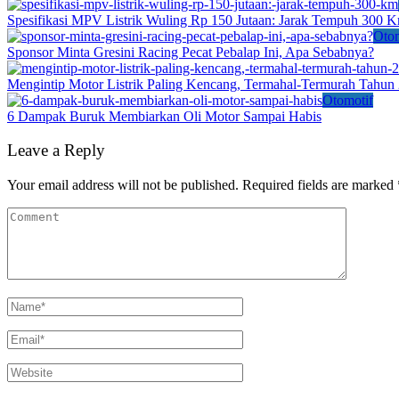
Spesifikasi MPV Listrik Wuling Rp 150 Jutaan: Jarak Tempuh 300 
Otom
Sponsor Minta Gresini Racing Pecat Pebalap Ini, Apa Sebabnya?
Mengintip Motor Listrik Paling Kencang, Termahal-Termurah Tahun
Otomotif
6 Dampak Buruk Membiarkan Oli Motor Sampai Habis
Leave a Reply
Your email address will not be published.
Required fields are marked