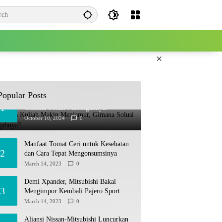
×
Popular Posts
Joki Tugas Kuliah Makin Menjamur,
1
Gimana Solusi Mencegahnya?
October 10, 2024
0
Manfaat Tomat Ceri untuk Kesehatan
2
dan Cara Tepat Mengonsumsinya
March 14, 2023
0
Demi Xpander, Mitsubishi Bakal
3
Mengimpor Kembali Pajero Sport
March 14, 2023
0
Aliansi Nissan-Mitsubishi Luncurkan