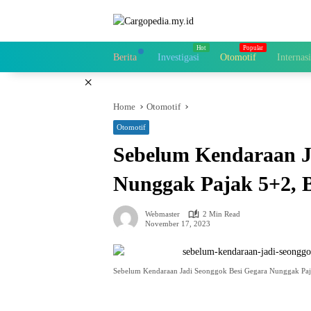
Skip
to
content
Berita
Investigasi
Otomotif
Internas
×
Home
Otomotif
Otomotif
Sebelum Kendaraan J
Nunggak Pajak 5+2, B
Webmaster
2 Min Read
November 17, 2023
Sebelum Kendaraan Jadi Seonggok Besi Gegara Nunggak Paja