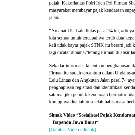
pajak. Kakorlantas Polri Irjen Pol Firman S
masyarakat membayar pajak kendaraan supaya 
jalan.
“Amanat UU Lalu lintas pasal 74 ini, artiny
kita semua untuk tercapainya tertib data kepe
kali tidak bayar pajak STNK itu berarti jadi 
lagi dicatat dimana,”terang Firman dilansir 
Sekadar informasi, ketentuan penghapusan da
Firman itu sudah tercantum dalam Undang-u
Lalu Lintas dan Angkutan Jalan pasal 74 aya
penghapusan registrasi dan identifikasi kend
satunya jika pemilik kendaraan bermotor tida
kurangnya dua tahun setelah habis masa be
Simak Video “
Sosialisasi Pajak Kendar
– Bapenda Jawa Barat
“
[Gambas:Video 20detik]