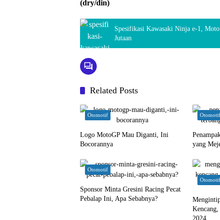
(dry/din)
Spesifikasi Kawasaki Ninja e-1, Moto
Jutaan
Related Posts
Otomotif
Otomoti
Logo MotoGP Mau Diganti, Ini
Penampak
Bocorannya
yang Mej
Otomotif
Otomoti
Sponsor Minta Gresini Racing Pecat
Pebalap Ini, Apa Sebabnya?
Mengintip
Kencang,
2024