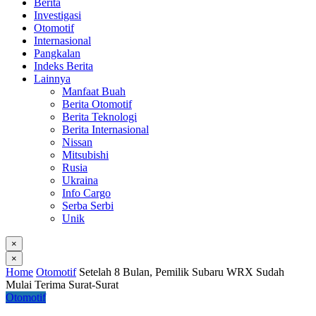
Berita
Investigasi
Otomotif
Internasional
Pangkalan
Indeks Berita
Lainnya
Manfaat Buah
Berita Otomotif
Berita Teknologi
Berita Internasional
Nissan
Mitsubishi
Rusia
Ukraina
Info Cargo
Serba Serbi
Unik
×
×
Home
Otomotif
Setelah 8 Bulan, Pemilik Subaru WRX Sudah
Mulai Terima Surat-Surat
Otomotif