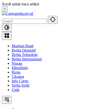
Skip
Scroll untuk baca artikel
to
×
content
Manfaat Buah
Berita Otomotif
Berita Teknologi
Berita Internasional
Nissan
Mitsubishi
Rusia
Ukraina
Info Cargo
Serba Serbi
Unik