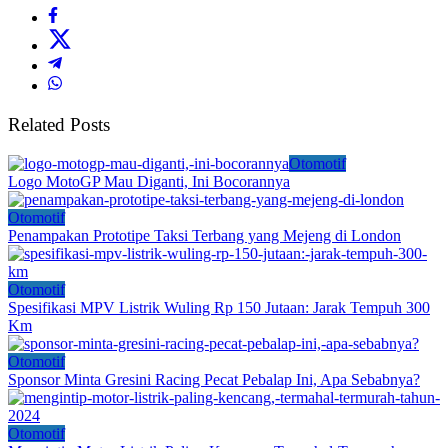
Related Posts
Otomotif
Logo MotoGP Mau Diganti, Ini Bocorannya
Otomotif
Penampakan Prototipe Taksi Terbang yang Mejeng di London
Otomotif
Spesifikasi MPV Listrik Wuling Rp 150 Jutaan: Jarak Tempuh 300
Km
Otomotif
Sponsor Minta Gresini Racing Pecat Pebalap Ini, Apa Sebabnya?
Otomotif