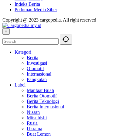
Indeks Berita
Pedoman Media Siber
Copyright @ 2023 cargopedia. All right reserved
×
Kategori
Berita
Investigasi
Otomotif
Internasional
Pangkalan
Label
Manfaat Buah
Berita Otomotif
Berita Teknologi
Berita Internasional
Nissan
Mitsubishi
Rusia
Ukraina
Buat Lemon