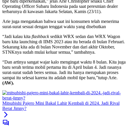
tipe baru diperkenalkan,” jelas Arie Christopher selaku Chief
Operating Officer Subaru Indonesia pada saat peresmian dealer
terbarunya di kawasan Jakarta Selatan, Kamis (23/11).
Arie juga mengatakan bahwa saat ini konsumen telah menerima
surat-surat sesuai dengan tenggat waktu yang disebutkan
“Jadi kalau kita
flashback
sedikit WRX sedan dan WRX Wagon
baru kita launching di IIMS 2023 atau itu berada di bulan Februari.
Sekarang kita ada di bulan November dan dari akhir Oktober,
STNKnya sudah mulai keluar semua,” tambahnya.
“Dan artinya sangat wajar kalo mengingat waktu 8 bulan. Kita juga
baru serah terima mobil pertama itu di April bulan 4. Jadi rasanya
surat-surat sudah beres semua. Jadi itu hanya merupakan proses
sampai itu selesai karena itu adalah mobil tipe baru,”tutup Arie.
(AW).
Mitsubishi Pajero Mini Bakal Lahir Kembali di 2024. Jadi Rival
Berat Jimny?