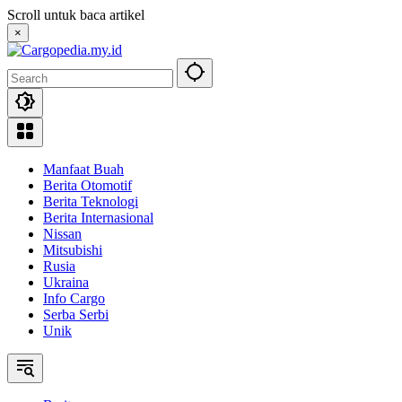
Skip
Scroll untuk baca artikel
to
×
content
Manfaat Buah
Berita Otomotif
Berita Teknologi
Berita Internasional
Nissan
Mitsubishi
Rusia
Ukraina
Info Cargo
Serba Serbi
Unik