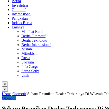
Berita
Investigasi
Otomotif
Internasional
Pangkalan
Indeks Berita
Lainnya
Manfaat Buah
Berita Otomotif
Berita Teknologi
Berita Internasional
Nissan
Mitsubishi
Rusia
Ukraina
Info Cargo
Serba Serbi
Unik
×
×
Home
Otomotif
Subaru Resmikan Dealer Terbarunya Di Wilayah Teb
Otomotif
Subaru Resmikan Dealer Terbarunya Di W