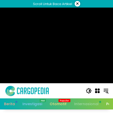
Skip
×
Scroll Untuk Baca Artikel
to
content
Berita
Investigasi
Otomotif
Internasional
Pan