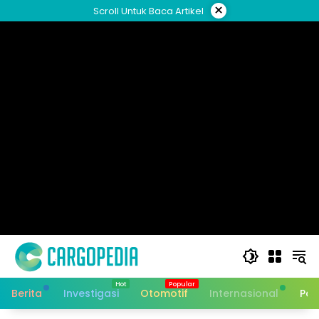
Skip
×
Scroll Untuk Baca Artikel
to
content
Berita
Investigasi
Otomotif
Internasional
Pan