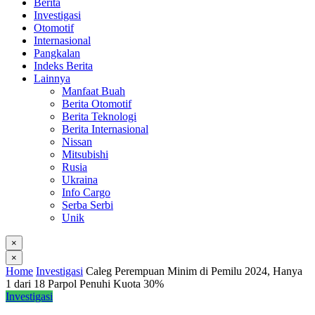
Berita
Investigasi
Otomotif
Internasional
Pangkalan
Indeks Berita
Lainnya
Manfaat Buah
Berita Otomotif
Berita Teknologi
Berita Internasional
Nissan
Mitsubishi
Rusia
Ukraina
Info Cargo
Serba Serbi
Unik
×
×
Home
Investigasi
Caleg Perempuan Minim di Pemilu 2024, Hanya
1 dari 18 Parpol Penuhi Kuota 30%
Investigasi