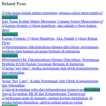
Related Posts
Investigasi
Joki Tugas Kuliah Makin Menjamur, Gimana Solusi Mencegahnya?
Investigasi
Kamus Feminis: Cyborg Manifesto, Aku Adalah Cyborg Bukan
Dewi
Investigasi
#PerempuHAM: Dikriminalisasi Hingga Dilecehkan, Perempuan
Pembela HAM Hadapi Ancaman Berlapis di Indonesia
Investigasi
Serial ‘Pay Later’: Ketika Perempuan Jadi Objek Konsumerisme
dan Seksualitas
Investigasi
Sinyal Kejatuhan MLM dari Kebangkrutan Tupperware