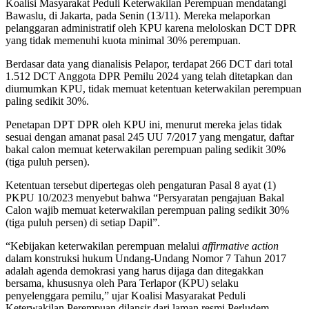
Koalisi Masyarakat Peduli Keterwakilan Perempuan mendatangi
Bawaslu, di Jakarta, pada Senin (13/11). Mereka melaporkan
pelanggaran administratif oleh KPU karena meloloskan DCT DPR
yang tidak memenuhi kuota minimal 30% perempuan.
Berdasar data yang dianalisis Pelapor, terdapat 266 DCT dari total
1.512 DCT Anggota DPR Pemilu 2024 yang telah ditetapkan dan
diumumkan KPU, tidak memuat ketentuan keterwakilan perempuan
paling sedikit 30%.
Penetapan DPT DPR oleh KPU ini, menurut mereka jelas tidak
sesuai dengan amanat pasal 245 UU 7/2017 yang mengatur, daftar
bakal calon memuat keterwakilan perempuan paling sedikit 30%
(tiga puluh persen).
Ketentuan tersebut dipertegas oleh pengaturan Pasal 8 ayat (1)
PKPU 10/2023 menyebut bahwa “Persyaratan pengajuan Bakal
Calon wajib memuat keterwakilan perempuan paling sedikit 30%
(tiga puluh persen) di setiap Dapil”.
“Kebijakan keterwakilan perempuan melalui
affirmative action
dalam konstruksi hukum Undang-Undang Nomor 7 Tahun 2017
adalah agenda demokrasi yang harus dijaga dan ditegakkan
bersama, khususnya oleh Para Terlapor (KPU) selaku
penyelenggara pemilu,” ujar Koalisi Masyarakat Peduli
Keterwakilan Perempuan dilansir dari laman resmi Perludem.