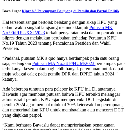
Baca Juga:
Kiprah 3 Perempuan Berjuang di Pemilu dan Partai Politik
Hal tersebut sangat bertolak belakang dengan sikap KPU yang
dalam waktu singkat langsung menindaklanjuti
Putusan MK
No.90/PUU-XXI/2023
terkait persyaratan usia dalam pencalonan
pilpres dengan melakukan perubahan terhadap Peraturan KPU
No.19 Tahun 2023 tentang Pencalonan Presiden dan Wakil
Presiden.
“Padahal, putusan MK a quo hanya berdampak pada satu orang
saja, sedangkan
Putusan MA No.24 P/HUM/2023
berdampak pada
terbukanya kesempatan bagi lebih banyak perempuan untuk dapat
maju sebagai caleg pada pemilu DPR dan DPRD tahun 2024,”
katanya.
Ada beberapa tuntutan para pelapor ke KPU ini. Di antaranya,
Bawaslu agar membuat putusan bahwa KPU terbukti melanggar
administratif pemilu, KPU agar memperbaiki DCT legislatif di
pemilu 2024 agar memuat minimal 30% keterwakilan perempuan,
dan memerintahkan KPU untuk membatalkan atau mencoret DCT
yang diajukan parpol.
“Kami berharap Bawaslu dapat memprioritaskan penanganan