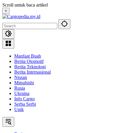
Skip
Scroll untuk baca artikel
to
×
content
Manfaat Buah
Berita Otomotif
Berita Teknologi
Berita Internasional
Nissan
Mitsubishi
Rusia
Ukraina
Info Cargo
Serba Serbi
Unik