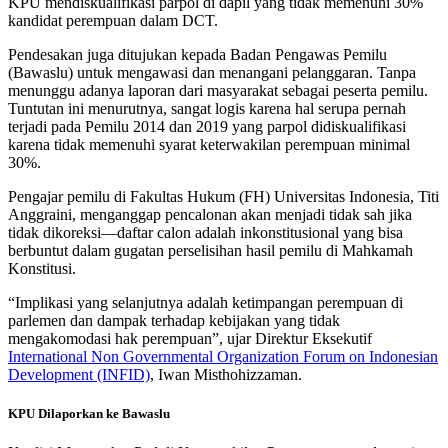
KPU mendiskualifikasi parpol di dapil yang tidak memenuhi 30%
kandidat perempuan dalam DCT.
Pendesakan juga ditujukan kepada Badan Pengawas Pemilu
(Bawaslu) untuk mengawasi dan menangani pelanggaran. Tanpa
menunggu adanya laporan dari masyarakat sebagai peserta pemilu.
Tuntutan ini menurutnya, sangat logis karena hal serupa pernah
terjadi pada Pemilu 2014 dan 2019 yang parpol didiskualifikasi
karena tidak memenuhi syarat keterwakilan perempuan minimal
30%.
Pengajar pemilu di Fakultas Hukum (FH) Universitas Indonesia, Titi
Anggraini, menganggap pencalonan akan menjadi tidak sah jika
tidak dikoreksi—daftar calon adalah inkonstitusional yang bisa
berbuntut dalam gugatan perselisihan hasil pemilu di Mahkamah
Konstitusi.
“Implikasi yang selanjutnya adalah ketimpangan perempuan di
parlemen dan dampak terhadap kebijakan yang tidak
mengakomodasi hak perempuan”, ujar Direktur Eksekutif
International Non Governmental Organization Forum on Indonesian
Development (INFID)
, Iwan Misthohizzaman.
KPU Dilaporkan ke Bawaslu