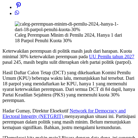
Caleg Perempuan Minim di Pemilu 2024, Hanya 1 dari
18 Parpol Penuhi Kuota 30%
Keterwakilan perempuan di politik masih jauh dari harapan. Kuota
minimal 30% keterwakilan perempuan pada
UU Pemilu tahun 2027
pasal 245, masih begitu sulit diterapkan oleh partai politik (parpol).
Hasil Daftar Calon Tetap (DCT) yang dikeluarkan Komisi Pemilu
Umum (KPU) beberapa waktu lalu, menunjukkan hal tersebut. Dari
18 parpol yang mendaftarkan ke KPU, hanya 1 yang memenuhi
syarat keterwakilan perempuan. Dari semua DCT di 84 dapil, hanya
Partai Keadilan Sejahtera (PKS) yang memenuhi kuota 30%
perempuan.
Hadar Gumay, Direktur Eksekutif
Network for Democracy and
Electoral Integrity (NETGRIT)
menyayangkan situasi ini. Partisipasi
perempuan dalam politik yang masih minim. Belum menunjukkan
kemajuan signifikan. Bahkan, justru mengalami kemunduran.
“Demokrasi kita makin maju? Bicara dengan data
dong
, ini sungguh