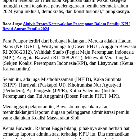
laporan tersebut dan membuat keputusan dalam waktu sesegera
mungkin demi tegaknya penyelenggaraan pemilu serentak tahun
2024 yang inklusif, demokratis, dan konstitusional,” pungkasnya.
Baca Juga:
Aktivis Protes Keterwakilan Perempuan Dalam Pemilu, KPU
Revisi Aturan Pemilu 2024
Para Pelapor terdiri dari berbagai kalangan. Mereka adalah Hadari
Nafis (NETGRIT), Wirdyaningsih (Dosen FHUI, Anggota Bawaslu
RI 2008-2012), Wahidah Suaib (Pegiat Maju Perempuan Indonesia
(MPI), Anggota Bawaslu RI 2008-2012), Mikewati Vera Tangka
(Sekjen Koalisi Perempuan Indonesia/KPI), dan Listyowati (Ketua
Kalyanamitra).
Selain itu, ada juga Misthohizzaman (INFID), Kaka Suminta
(KIPP), Hurriyah (Puskapol UI), Khoirunnisa Nur Agustyati
(Perludem), Aji Pangestu (JPPR), Rotua Valentina (Institut
Perempuan) dan Titi Anggraini (Dosen Pemilu FHUI, MPI).
Menanggapi pelaporan itu, Bawaslu mengatakan akan
menindaklanjuti laporan dugaan pelanggaran administrasi pemilu
yang diajukan Koalisi Masyarakat Sipil.
Ketua Bawaslu, Rahmat Bagja bilang, pihaknya akan berhati-hati
terhadap laporan administrasi terhadap KPU itu. Dia memastikan,