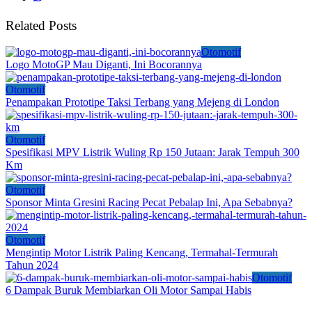
Related Posts
Otomotif
Logo MotoGP Mau Diganti, Ini Bocorannya
Otomotif
Penampakan Prototipe Taksi Terbang yang Mejeng di London
Otomotif
Spesifikasi MPV Listrik Wuling Rp 150 Jutaan: Jarak Tempuh 300
Km
Otomotif
Sponsor Minta Gresini Racing Pecat Pebalap Ini, Apa Sebabnya?
Otomotif
Mengintip Motor Listrik Paling Kencang, Termahal-Termurah
Tahun 2024
Otomotif
6 Dampak Buruk Membiarkan Oli Motor Sampai Habis