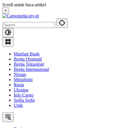
Skip
Scroll untuk baca artikel
to
×
content
Manfaat Buah
Berita Otomotif
Berita Teknologi
Berita Internasional
Nissan
Mitsubishi
Rusia
Ukraina
Info Cargo
Serba Serbi
Unik