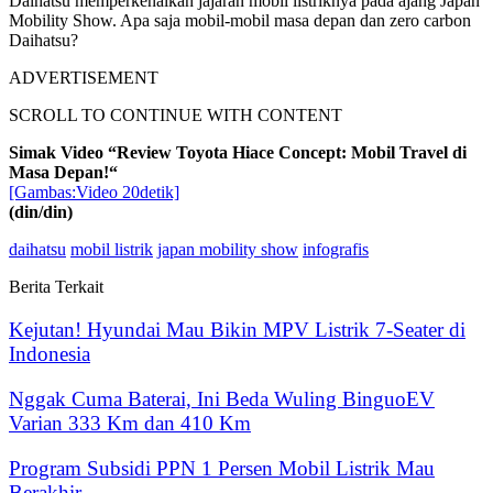
Daihatsu memperkenalkan jajaran mobil listriknya pada ajang Japan
Mobility Show. Apa saja mobil-mobil masa depan dan zero carbon
Daihatsu?
ADVERTISEMENT
SCROLL TO CONTINUE WITH CONTENT
Simak Video “
Review Toyota Hiace Concept: Mobil Travel di
Masa Depan!
“
[Gambas:Video 20detik]
(din/din)
daihatsu
mobil listrik
japan mobility show
infografis
Berita Terkait
Kejutan! Hyundai Mau Bikin MPV Listrik 7-Seater di
Indonesia
Nggak Cuma Baterai, Ini Beda Wuling BinguoEV
Varian 333 Km dan 410 Km
Program Subsidi PPN 1 Persen Mobil Listrik Mau
Berakhir