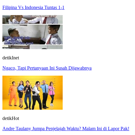
Filipina Vs Indonesia Tuntas 1-1
detikInet
Ngaco, Tapi Pertanyaan Ini Susah Dijawabnya
detikHot
Andre Taulany Jumpa Penjelajah Waktu? Malam Ini di Lapor Pak!