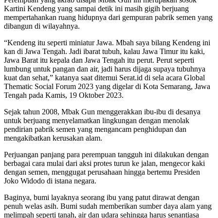
Kartini Kendeng yang sampai detik ini masih gigih berjuang
mempertahankan ruang hidupnya dari gempuran pabrik semen yang
dibangun di wilayahnya.
“Kendeng itu seperti miniatur Jawa. Mbah saya bilang Kendeng ini
kan di Jawa Tengah. Jadi ibarat tubuh, kalau Jawa Timur itu kaki,
Jawa Barat itu kepala dan Jawa Tengah itu perut. Perut seperti
lumbung untuk pangan dan air, jadi harus dijaga supaya tubuhnya
kuat dan sehat,” katanya saat ditemui Serat.id di sela acara Global
Thematic Social Forum 2023 yang digelar di Kota Semarang, Jawa
Tengah pada Kamis, 19 Oktober 2023.
Sejak tahun 2008, Mbak Gun menggerakkan ibu-ibu di desanya
untuk berjuang menyelamatkan lingkungan dengan menolak
pendirian pabrik semen yang mengancam penghidupan dan
mengakibatkan kerusakan alam.
Perjuangan panjang para perempuan tangguh ini dilakukan dengan
berbagai cara mulai dari aksi protes turun ke jalan, mengecor kaki
dengan semen, menggugat perusahaan hingga bertemu Presiden
Joko Widodo di istana negara.
Baginya, bumi layaknya seorang ibu yang patut dirawat dengan
penuh welas asih. Bumi sudah memberikan sumber daya alam yang
melimpah seperti tanah, air dan udara sehingga harus senantiasa