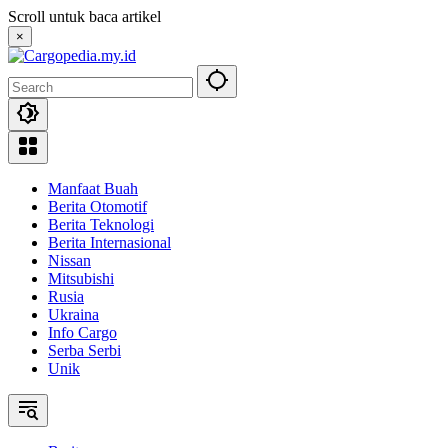
Skip
Scroll untuk baca artikel
to
×
content
Manfaat Buah
Berita Otomotif
Berita Teknologi
Berita Internasional
Nissan
Mitsubishi
Rusia
Ukraina
Info Cargo
Serba Serbi
Unik